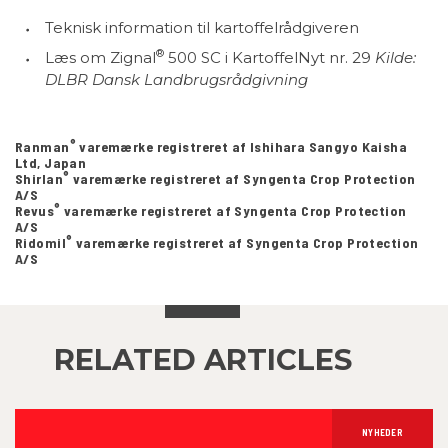
Teknisk information til kartoffelrådgiveren
®
Læs om Zignal
500 SC i KartoffelNyt nr. 29
Kilde:
DLBR Dansk Landbrugsrådgivning
®
Ranman
varemærke registreret af Ishihara Sangyo Kaisha
Ltd, Japan
®
Shirlan
varemærke registreret af Syngenta Crop Protection
A/S
®
Revus
varemærke registreret af Syngenta Crop Protection
A/S
®
Ridomil
varemærke registreret af Syngenta Crop Protection
A/S
RELATED ARTICLES
NYHEDER