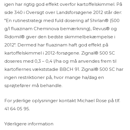
igen har rigtig god effekt overfor kartoffelskimmel. På
side 340 i Oversigt over Landsforsøgene 2012 står der:
"En rutinestrategi med fuld dosering af Shirlan® (500
g/l fluazinam Cheminova bemærkning), Revus® og
Ridomil® giver den bedste skimmelbekæmpelse i
2012". Dermed har fluazinam haft god effekt på
kartoffelskimmel i 2012-forsøgene. Zignal® 500 SC
doseres med 0,3 – 0,4 l/ha og må anvendes frem til
kartoflernes vækststadie BBCH 91. Zignal® 500 SC har
ingen restriktioner på, hvor mange ha/dag en
sprøjtefører må behandle.
For yderlige oplysninger kontakt Michael Rose på tlf.
41 64 05 95.
Yderligere information