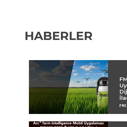
HABERLER
FM
Uy
Di
İl
FMC