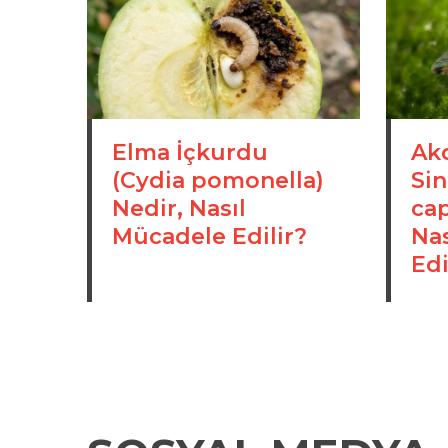
Elma İçkurdu
Ak
(Cydia pomonella)
Sin
Nedir, Nasıl
cap
Mücadele Edilir?
Na
Edi