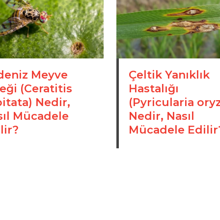
deniz Meyve
Çeltik Yanıklık
eği (Ceratitis
Hastalığı
itata) Nedir,
(Pyricularia ory
sıl Mücadele
Nedir, Nasıl
lir?
Mücadele Edilir