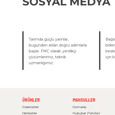
SOSYAL MEDYA
Tarımda güçlü yarınlar,
Bağl
bugünden atılan doğru adımlarla
bitki
başlar. FMC olarak; yenilikçi
besle
çözümlerimiz, teknik
için 
uzmanlığımız
FOOTER MENU 1
FOOTER MENU 2
ÜRÜNLER
MAHSULLER
İnsektisitler
Domates
Herbisitler
Hububat (Tahıllar)