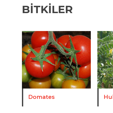
BITKILER
Domates
Hub