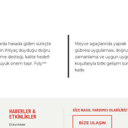
arda hasada giden süreçte
Meyve ağaçlarında yaprak
nin ihtiyaç duyduğu doğru
gübresi uygulaması, doğru
me desteği, kalite hedefi
zamanlama ve uygun uyg
büyük önem taşır. Foly™
koşullarıyla bitki gelişim sü
katkı
FOOTER MENU 3
SIZE NASIL YARDIMCI OLABILIRIZ
HABERLER &
ETKINLIKLER
BIZE ULAŞIN
Etkinlikler