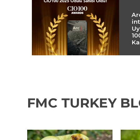
Ar
in
Uy
10
Ka
FMC TURKEY B