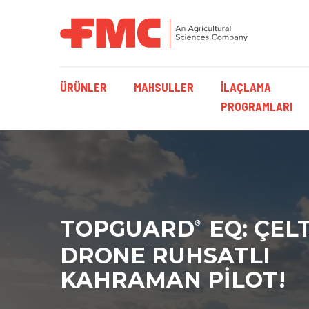
MAIN NAVIGATI
ÜRÜNLER
MAHSULLER
İLAÇLAMA
PROGRAMLARI
TOPGUARD
EQ: ÇEL
®
DRONE RUHSATLI
KAHRAMAN PILOT!