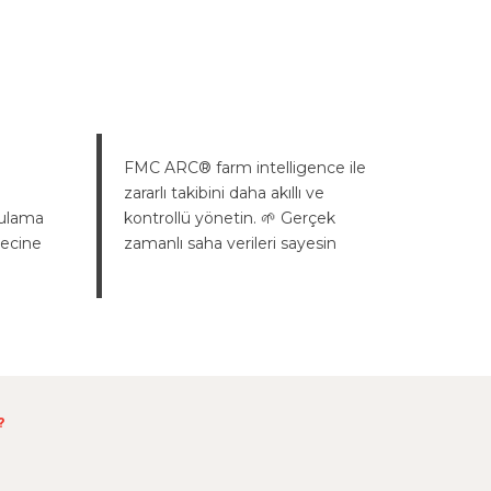
FMC ARC® farm intelligence ile
zararlı takibini daha akıllı ve
ulama
kontrollü yönetin. 🌱 Gerçek
recine
zamanlı saha verileri sayesin
?