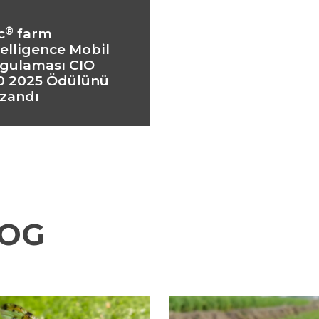
®
c
farm
telligence Mobil
gulaması CIO
0 2025 Ödülünü
zandı
LOG