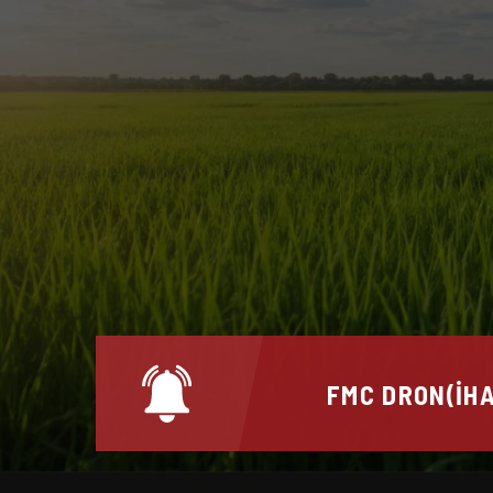
FMC DRON(İHA