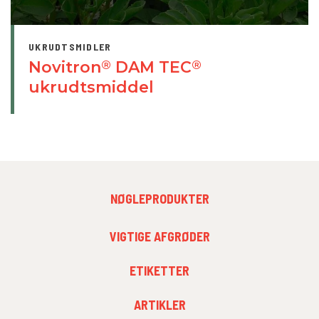
UKRUDTSMIDLER
Novitron
DAM TEC
®
®
ukrudtsmiddel
FOOTER
NØGLEPRODUKTER
MENU
1
FOOTER
VIGTIGE AFGRØDER
MENU
2
ETIKETTER
ARTIKLER