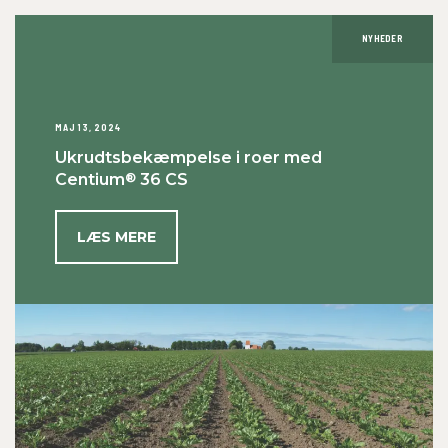
NYHEDER
MAJ 13, 2024
Ukrudtsbekæmpelse i roer med
®
Centium
36 CS
LÆS MERE