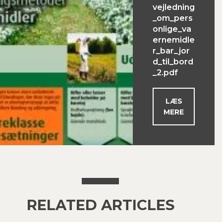
vejledning
_om_pers
onlige_va
ernemidle
r_bar_jor
d_til_bord
_2.pdf
LÆS
MERE
RELATED ARTICLES