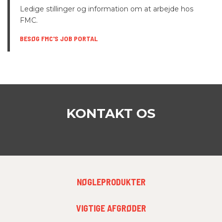
Ledige stillinger og information om at arbejde hos
FMC.
BESØG FMC'S JOB PORTAL
KONTAKT OS
FOOTER
NØGLEPRODUKTER
MENU
1
FOOTER
VIGTIGE AFGRØDER
MENU
2