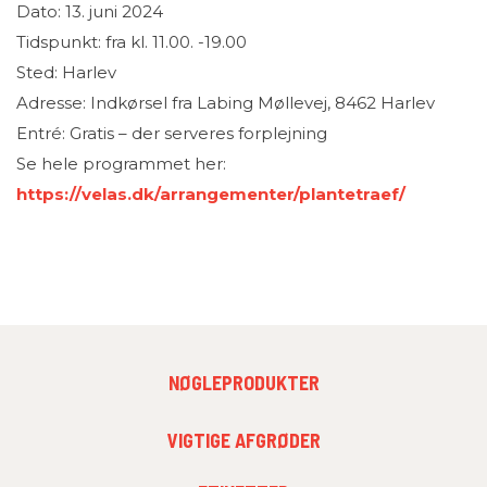
Dato: 13. juni 2024
Tidspunkt: fra kl. 11.00. -19.00
Sted: Harlev
Adresse: Indkørsel fra Labing Møllevej, 8462 Harlev
Entré: Gratis – der serveres forplejning
Se hele programmet her:
https://velas.dk/arrangementer/plantetraef/
FOOTER
NØGLEPRODUKTER
MENU
1
FOOTER
VIGTIGE AFGRØDER
MENU
2