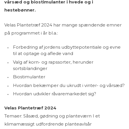
vårsæd og biostimulanter i hvede og i
hestebønner.
Velas Plantetræf 2024 har mange spændende emner
på programmet i år bl.a.:
Forbedring af jordens udbyttepotentiale og evne
til at optage og aflede vand
Valg af korn- og rapssorter, herunder
sortsblandinger
Biostimulanter
Hvordan bekæmper du ukrudt i vinter- og vårsæd?
Hvordan udvikler råvaremarkedet sig?
Velas Plantetræf 2024
Temaer: Såsæd, gødning og planteværn I et
klimamæssigt udfordrende planteavlsår