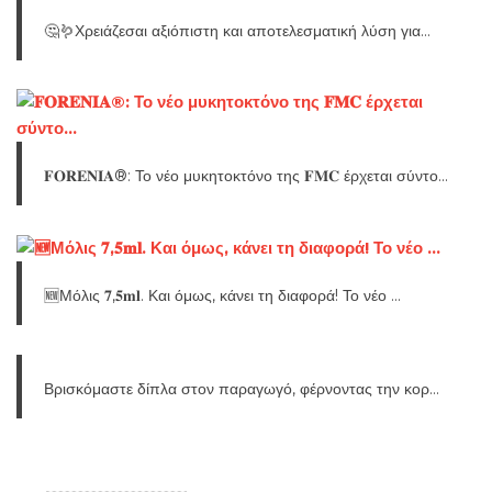
🤔🪱Χρειάζεσαι αξιόπιστη και αποτελεσματική λύση για...
𝐅𝐎𝐑𝐄𝐍𝐈𝐀®: Το νέο μυκητοκτόνο της 𝐅𝐌𝐂 έρχεται σύντο...
🆕Μόλις 𝟕,𝟓𝐦𝐥. Και όμως, κάνει τη διαφορά! Το νέο ...
Βρισκόμαστε δίπλα στον παραγωγό, φέρνοντας την κορ...