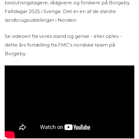
beslutningstagere, rådgivere og forskere på Borgeby
Fältdagar 2025 i Sverige. Det er en af de største
landbrugsudstillinger i Norden.
Se videoen fra vores stand og gense - eller oplev -
dette års fortælling fra FMC's nordiske team på
Borgeby.