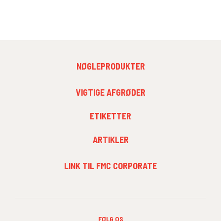
FOOTER
NØGLEPRODUKTER
MENU
1
FOOTER
VIGTIGE AFGRØDER
MENU
2
ETIKETTER
ARTIKLER
FOOTER
LINK TIL FMC CORPORATE
MENU
3
FØLG OS