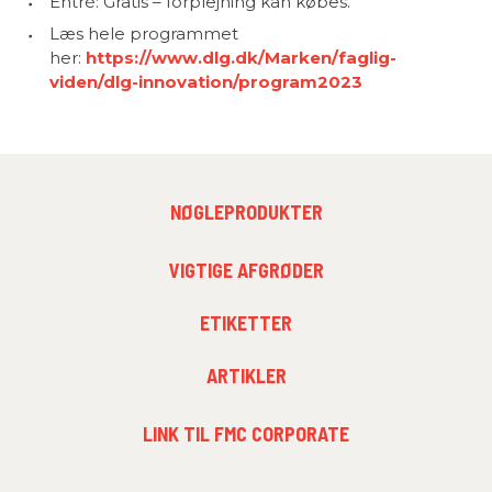
Entré: Gratis – forplejning kan købes.
Læs hele programmet
her:
https://www.dlg.dk/Marken/faglig-
viden/dlg-innovation/program2023
FOOTER
NØGLEPRODUKTER
MENU
1
FOOTER
VIGTIGE AFGRØDER
MENU
2
ETIKETTER
ARTIKLER
FOOTER
LINK TIL FMC CORPORATE
MENU
3