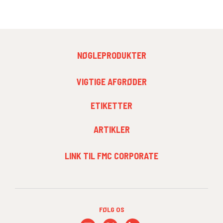
FOOTER
NØGLEPRODUKTER
MENU
1
FOOTER
VIGTIGE AFGRØDER
MENU
2
ETIKETTER
ARTIKLER
FOOTER
LINK TIL FMC CORPORATE
MENU
3
FØLG OS