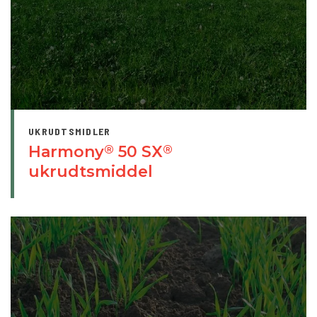
UKRUDTSMIDLER
Harmony
50 SX
®
®
ukrudtsmiddel