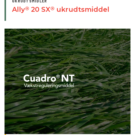
UKRUDTSMIDLER
Ally
20 SX
ukrudtsmiddel
®
®