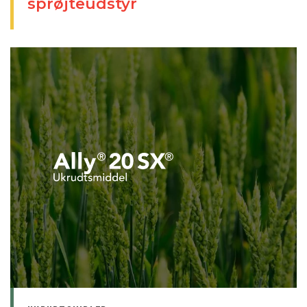
sprøjteudstyr