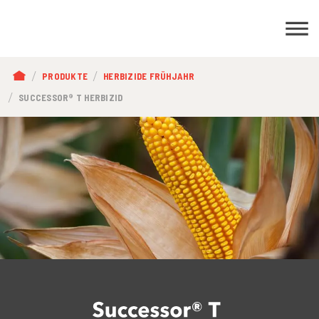
PFADNAVIGATION
PRODUKTE
HERBIZIDE FRÜHJAHR
SUCCESSOR® T HERBIZID