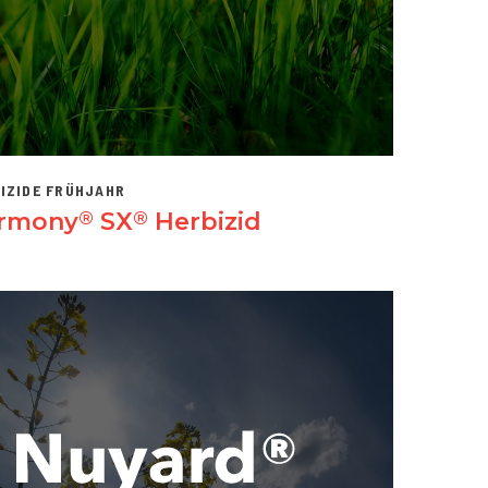
IZIDE FRÜHJAHR
rmony
SX
Herbizid
®
®