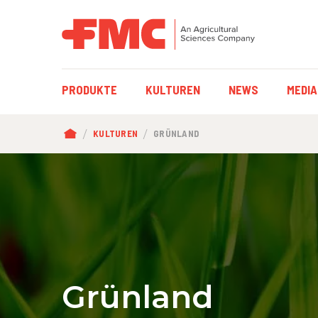
HAUPTNAVIGAT
PRODUKTE
KULTUREN
NEWS
MEDIA
PFADNAVIGATI
KULTUREN
GRÜNLAND
Grünland