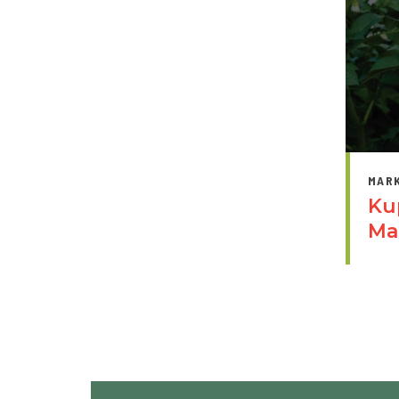
MAR
Ku
Ma