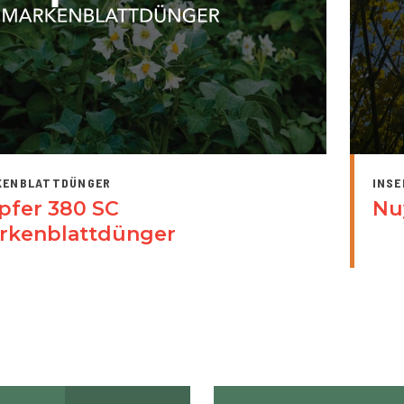
KENBLATTDÜNGER
INSE
pfer 380 SC
Nu
rkenblattdünger