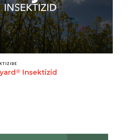
KTIZIDE
yard
Insektizid
®