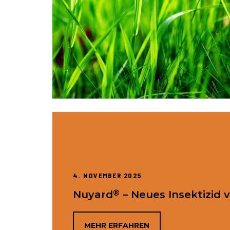
4. NOVEMBER 2025
®
Nuyard
– Neues Insektizid 
MEHR ERFAHREN