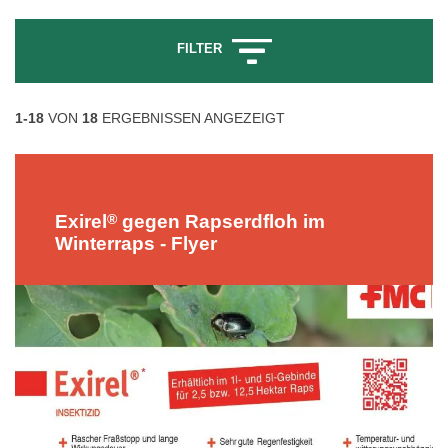
FILTER
1-18
VON
18
ERGEBNISSEN ANGEZEIGT
®
Exirel
gegen Rapserdfloh im
Winterraps - Flyer