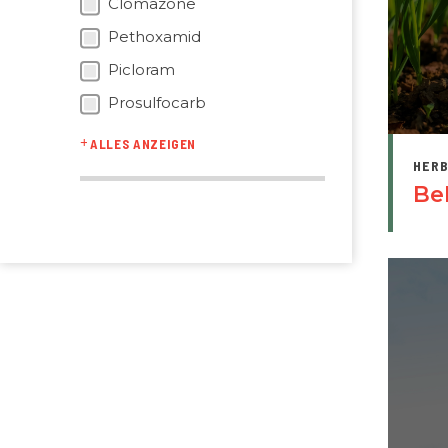
Clomazone
Pethoxamid
Picloram
Prosulfocarb
ALLES ANZEIGEN
HERB
Be