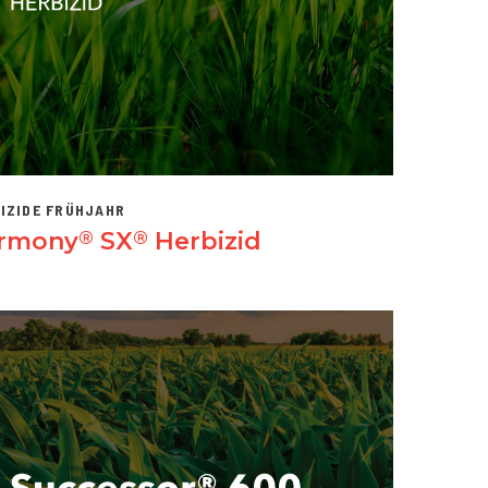
IZIDE FRÜHJAHR
rmony
SX
Herbizid
®
®