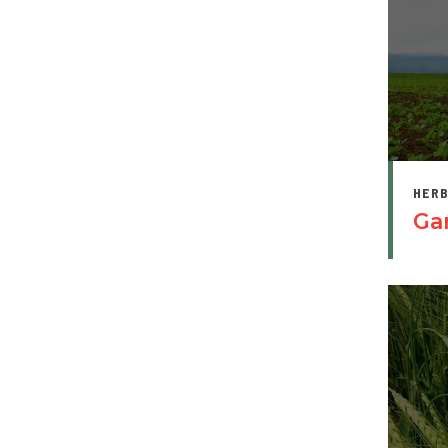
HERB
Ga