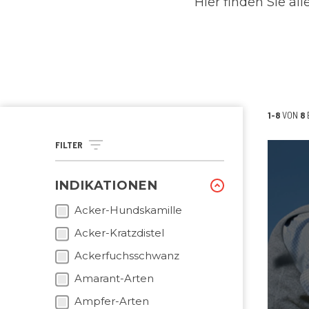
Hier finden Sie al
1-8
VON
8
FILTER
INDIKATIONEN
Acker-Hundskamille
Acker-Kratzdistel
Ackerfuchsschwanz
Amarant-Arten
Ampfer-Arten