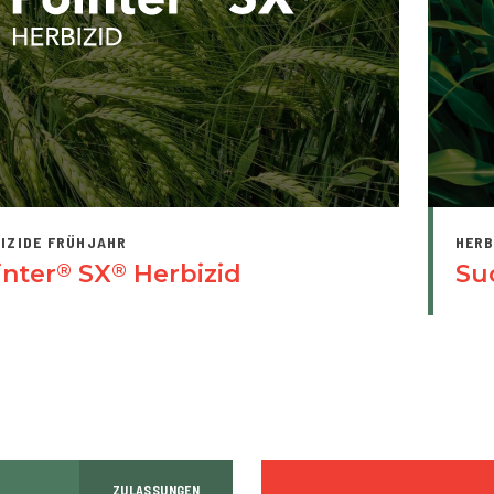
IZIDE FRÜHJAHR
HERB
inter
SX
Herbizid
Su
®
®
ZULASSUNGEN