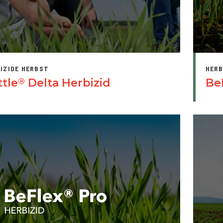
IZIDE HERBST
HERB
ttle
Delta Herbizid
Be
®