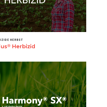
IZIDE HERBST
jus
Herbizid
®