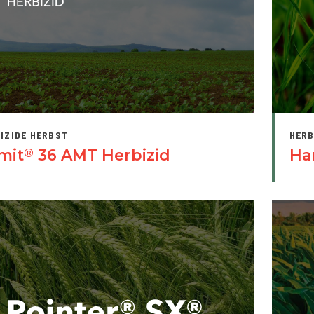
IZIDE HERBST
HERB
mit
36 AMT Herbizid
Ha
®