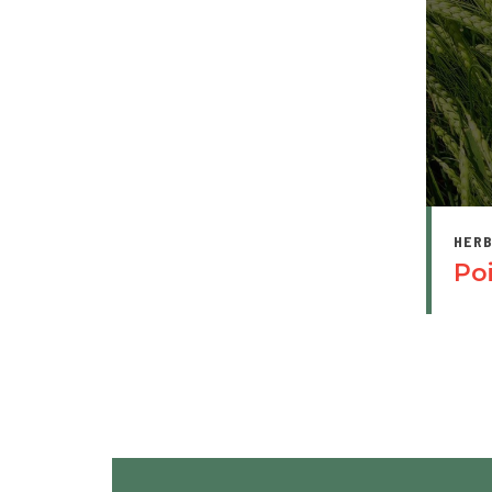
HERB
Po