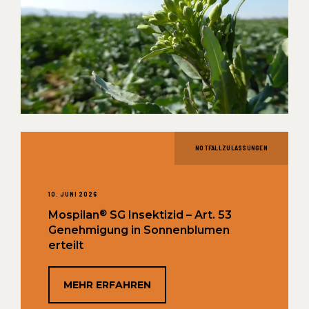
NOTFALLZULASSUNGEN
10. JUNI 2026
®
Mospilan
SG Insektizid – Art. 53
Genehmigung in Sonnenblumen
erteilt
MEHR ERFAHREN