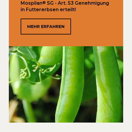
®
Mospilan
SG - Art. 53 Genehmigung
in Futtererbsen erteilt!
MEHR ERFAHREN