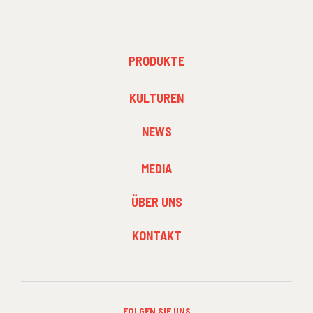
FOOTER
PRODUKTE
MENU
1
FOOTER
KULTUREN
MENU
2
NEWS
FOOTER
MEDIA
MENU
3
ÜBER UNS
KONTAKT
FOLGEN SIE UNS