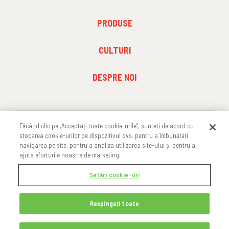
FOOTER
PRODUSE
MENU
1
FOOTER
CULTURI
MENU
2
FOOTER
DESPRE NOI
MENU
3
Făcând clic pe „Acceptați toate cookie-urile”, sunteți de acord cu
URMĂREȘTE-NE
stocarea cookie-urilor pe dispozitivul dvs. pentru a îmbunătăți
navigarea pe site, pentru a analiza utilizarea site-ului și pentru a
ajuta eforturile noastre de marketing.
Setări cookie-uri
Respingeți toate
Copyright 2025 FMC Corporation