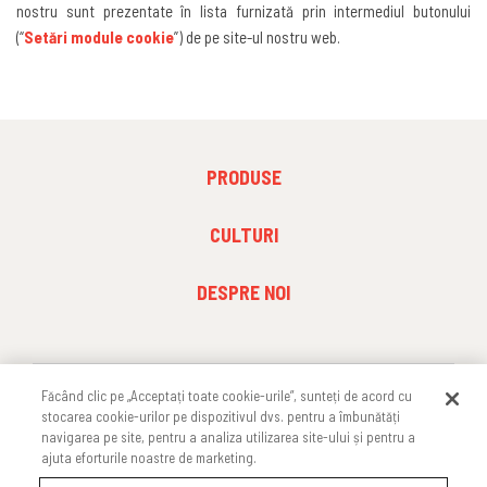
nostru sunt prezentate în lista furnizată prin intermediul butonului
(“
Setări module cookie
”)
de pe site-ul nostru web
.
FOOTER
PRODUSE
MENU
1
FOOTER
CULTURI
MENU
2
FOOTER
DESPRE NOI
MENU
3
Făcând clic pe „Acceptați toate cookie-urile”, sunteți de acord cu
URMĂREȘTE-NE
stocarea cookie-urilor pe dispozitivul dvs. pentru a îmbunătăți
navigarea pe site, pentru a analiza utilizarea site-ului și pentru a
ajuta eforturile noastre de marketing.