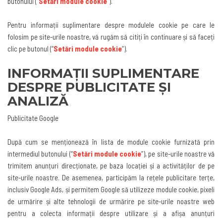
butonului
(“
Setări module cookie
”).
Pentru informații suplimentare despre modulele cookie pe care le
folosim pe site-urile noastre, vă rugăm să citiți în continuare și să faceți
clic pe butonul (
“
Setări module cookie
”).
INFORMAȚII SUPLIMENTARE
DESPRE PUBLICITATE ȘI
ANALIZĂ
Publicitate Google
După cum se menționează în lista de module cookie furnizată prin
intermediul butonului
(“
Setări module cookie
”),
pe site-urile noastre vă
trimitem anunțuri direcționate, pe baza locației și a activităților de pe
site-urile noastre. De asemenea, participăm la rețele publicitare terțe,
inclusiv Google Ads, și permitem Google să utilizeze module cookie, pixeli
de urmărire și alte tehnologii de urmărire pe site-urile noastre web
pentru a colecta informații despre utilizare și a afișa anunțuri