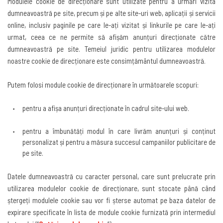
Modulele cookie
de direcționare sunt utilizate pentru a urmări vizita
dumneavoastră pe site, precum și pe alte site-uri web, aplicații și servicii
online, inclusiv paginile pe care le-ați vizitat și linkurile pe care le-ați
urmat, ceea ce ne permite să afișăm anunțuri direcționate către
dumneavoastră pe site. Temeiul juridic pentru utilizarea modulelor
noastre cookie de direcționare este consimțământul dumneavoastră
.
Putem folosi module cookie de direcționare în următoarele scopuri
:
pentru a afișa anunțuri direcționate în cadrul site-ului web
.
pentru a îmbunătăți modul în care livrăm anunțuri și conținut
personalizat și pentru a măsura succesul campaniilor publicitare de
pe site
.
Datele dumneavoastră cu caracter personal, care sunt prelucrate prin
utilizarea modulelor cookie de direcționare, sunt stocate până când
ștergeți modulele cookie sau vor fi șterse automat pe baza datelor de
expirare specificate în lista de module cookie furnizată prin intermediul