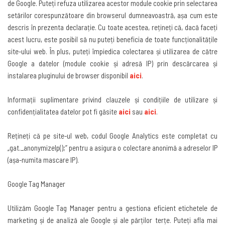
de Google. Puteți refuza utilizarea acestor module cookie prin selectarea
setărilor corespunzătoare din browserul dumneavoastră, așa cum este
descris în prezenta declarație. Cu toate acestea, rețineți că, dacă faceți
acest lucru, este posibil să nu puteți beneficia de toate funcționalitățile
site-ului web. În plus, puteți împiedica colectarea și utilizarea de către
Google a datelor (module cookie și adresă IP) prin descărcarea și
instalarea pluginului de browser disponibil
aici
.
Informații suplimentare privind clauzele și condițiile de utilizare și
confidențialitatea datelor pot fi găsite
aici
sau
aici
.
Rețineți că pe site-ul web, codul Google Analytics este completat cu
„gat._anonymizeIp();” pentru a asigura o colectare anonimă a adreselor IP
(așa-numita mascare IP)
.
Google Tag Manager
Utilizăm Google Tag Manager pentru a gestiona eficient etichetele de
marketing și de analiză ale Google și ale părților terțe. Puteți afla mai