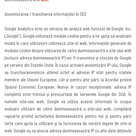
Anonimizarea / trunchierea informațiilor în SEE
Google Analytics este un serviciu de analiză web furnizat de Google, Inc.
(„Google”). Google utilizează module cookie pentru a ne ajuta să analizăm
modul în care utilizatorii utilizează site-ul web. Informațiile generate de
modulul cookie despre utilizarea de către dumneavoastră a site-ului web
(inclusiv adresa dumneavoastră IP) vor fi transmise și stocate de Google
pe servere din Statele Unite. În cazul activării anonimizării IP-ului, Google
va trunchia/anonimiza ultimul octet al adresei IP atât pentru statele
membre ale Uniunii Europene, cât și pentru alte părți la Acordul privind
Spațiul Economic European. Numai în cazuri excepționale, adresa IP
completă este trimisă și prescurtată de serverele Google din SUA. În
numele site-ului web, Google va utiliza aceste informații în scopul
evaluării utilizării de către dumneavoastră a site-ului web, compilând
rapoarte privind activitatea dumneavoastră pentru noi și pentru părți
terțe care ajută la utilizare și la furnizarea de servicii legate de site-ul
web. Google nu va asocia adresa dumneavoastră IP cu alte date deținute