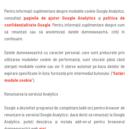
Pentru informații suplimentare despre modulele cookie Google Analytics,
consultați
paginile de ajutor Google Analytics
și
politica de
confidențialitate Google
.
Pentru informații suplimentare despre cum
să renunțați sau să anonimizați datele dumneavoastră, citiți în
continuare
.
Datele dumneavoastră cu caracter personal, care sunt prelucrate prin
utilizarea modulelor cookie de performanță, sunt stocate până când
ștergeți modulele cookie sau vor fi șterse automat pe baza datelor de
expirare specificate în lista furnizată prin intermediul butonului
(“
Setări
module cookie
”).
Renunțarea la serviciul Analytics
Google a dezvoltat programul de completare (add-on) pentru browser de
renunțare la serviciul Google Analytics; dacă doriți să renunțați la Google
Analytics, puteți descărca și instala add-on-ul pentru browserul
dumneavoastră web
aici
.