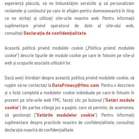
experiență plăcută, să ne îmbunătățim serviciile și să personalizăm
reclamele și conținutul pe care le afișăm pentru dumneavoastră în timp
ce ne vizitați și utilizați site-urile noastre web. Pentru informații
suplimentare privind operatorul de date al site-ului web,
consultați
Declarația de confidențialitate
.
Această politică privind modulele cookie („Politica privind modulele
cookie”) descrie tipurile de module cookie pe care le folosim pe site-ul
web și scopurile asociate utilizării lor.
Dacă aveți întrebări despre această politică privind modulele cookie, vă
rugăm să ne contactați la
DataPrivacy@fmc.com
. Pentru o descriere
și o listă completă a modulelor cookie individuale pe care le folosim în
prezent pe site-urile web FMC, faceți clic pe butonul
(“
Setări module
cookie
”)
din partea stângă jos a paginii, care vă permite, de asemenea,
să gestionați
(“
Setările modulelor cookie
”).
Pentru informații
suplimentare despre practicile noastre de confidențialitate, consultați
declarația noastră de confidențialitate
.