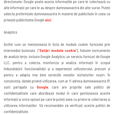
direcționate; Google poate asocia informațiile pe care le colectează cu
alte informații pe care le au despre dumneavoastră din alte surse. Puteți
selecta preferințele dumneavoastră în materie de publicitate în ceea ce
privește publicitatea Google
aici
.
Analytics
Astfel cum se menționează în lista de module cookie furnizate prin
intermediul butonului
(“
Setări module cookie
”),
folosim instrumente
de analiză terțe, inclusiv Google Analytics, un serviciu furnizat de Google
LLC, pentru a colecta, monitoriza și analiza informații în scopul
îmbunătățirii funcționalității și a experienței utilizatorului, precum și
pentru a adapta mai bine serviciile nevoilor vizitatorilor noștri. În
consecință, datele privind utilizarea, cum ar fi adresa dumneavoastră IP,
sunt partajate cu
Google
,
care are propriile sale politici de
confidențialitate care abordează modul în care gestionează aceste
informații și orice opțiuni pe care le puteți avea cu privire la colectarea și
utilizarea informațiilor. Vă recomandăm să verificați aceste politici de
confidențialitate
.