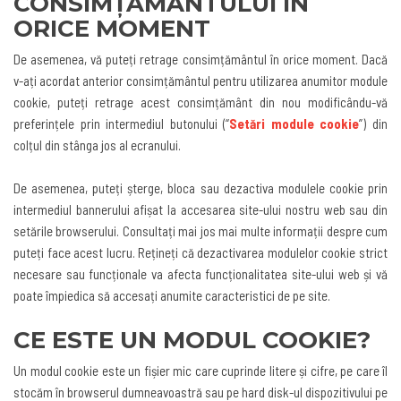
CONSIMȚĂMÂNTULUI ÎN
ORICE MOMENT
De asemenea, vă puteți retrage consimțământul în orice moment. Dacă
v-ați acordat anterior consimțământul pentru utilizarea anumitor module
cookie, puteți retrage acest consimțământ din nou modificându-vă
preferințele prin intermediul butonului
(“
Setări module cookie
”)
din
colțul din stânga jos al ecranului
.
De asemenea, puteți șterge, bloca sau dezactiva modulele cookie prin
intermediul bannerului afișat la accesarea site-ului nostru web sau din
setările browserului. Consultați mai jos mai multe informații despre cum
puteți face acest lucru. Rețineți că dezactivarea modulelor cookie strict
necesare sau funcționale va afecta funcționalitatea site-ului web și vă
poate împiedica să accesați anumite caracteristici de pe site
.
CE ESTE UN MODUL COOKIE?
Un modul cookie este un fișier mic care cuprinde litere și cifre, pe care îl
stocăm în browserul dumneavoastră sau pe hard disk-ul dispozitivului pe