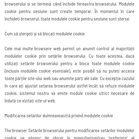
browserului și se termină când închide fereastra browserului. Modulele
cookie pentru sesiune sunt create temporar. În momentul în care
închideți browserul, toate modulele cookie pentru sesiune sunt șterse
.
Cum să ștergeți și să blocați modulele cookie
Cele mai multe browsere web permit un anumit control al majorității
modulelor cookie prin setările browserului. Cu toate acestea, dacă
utilizați setările browserului pentru a bloca toate modulele cookie
(inclusiv modulele cookie esențiale), este posibil să nu puteți accesa
toate părțile site-ului web sau anumite părți ale sale. Cu excepția cazului
în care ați ajustat setarea browserului astfel încât să refuze modulele
cookie, sistemul nostru va emite module cookie strict necesare de
îndată ce vizitați site-ul web
.
Modificarea setărilor dumneavoastră privind modulele cookie
The browser
Setările browserului pentru modificarea setărilor modulelor
cookie se găsesc de obicei în meniul
‘
opțiuni
’
sau
‘
preferințe
’
al