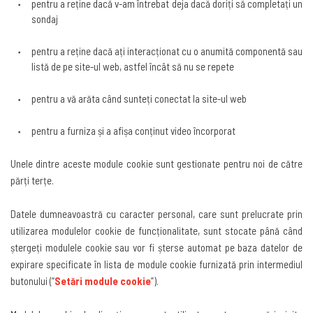
pentru a reține dacă v-am întrebat deja dacă doriți să completați un
sondaj
pentru a reține dacă ați interacționat cu o anumită componentă sau
listă de pe site-ul web, astfel încât să nu se repete
pentru a vă arăta când sunteți conectat la site-ul web
pentru a furniza și a afișa conținut video încorporat
Unele dintre aceste module cookie sunt gestionate pentru noi de către
părți terțe
.
Datele dumneavoastră cu caracter personal, care sunt prelucrate prin
utilizarea modulelor cookie de funcționalitate, sunt stocate până când
ștergeți modulele cookie sau vor fi șterse automat pe baza datelor de
expirare specificate în lista de module cookie furnizată prin intermediul
butonului
(“
Setări module cookie
”).