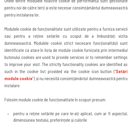
Unele dintre modulele noastre cookie de performanță sunt gestionate
pentru noi de către terți și este necesar consimțământul dumneavoastră
pentru instalarea lor
.
Modulele cookie
de funcționalitate sunt utilizate pentru a furniza servicii
sau pentru a reține setările cu scopul de a îmbunătăți vizita
dumneavoastră. Modulele cookie strict necesare funcționalității sunt
identificate ca atare în lista de module cookie furnizată prin intermediul
butonului
cookies are used to provide services or to remember settings
to improve your visit. The strictly functionality cookies are identified as
such in the cookie list provided via the cookie icon button (“
Setări
module cookie
”)
și nu necesită consimțământul dumneavoastră pentru
instalare
.
Folosim module cookie de funcționalitate în scopuri precum
:
pentru a reține setările pe care le-ați aplicat, cum ar fi aspectul,
dimensiunea textului, preferințele și culorile