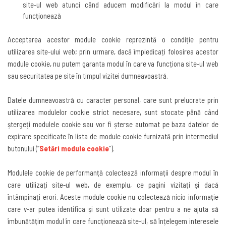
site-ul web atunci când aducem modificări la modul în care
funcționează
Acceptarea acestor module cookie reprezintă o condiție pentru
utilizarea site-ului web; prin urmare, dacă împiedicați folosirea acestor
module cookie, nu putem garanta modul în care va funcționa site-ul web
sau securitatea pe site în timpul vizitei dumneavoastră
.
Datele dumneavoastră cu caracter personal, care sunt prelucrate prin
utilizarea modulelor cookie strict necesare, sunt stocate până când
ștergeți modulele cookie sau vor fi șterse automat pe baza datelor de
expirare specificate în lista de module cookie furnizată prin intermediul
butonului
(“
Setări module cookie
”).
Modulele cookie de performanță colectează informații despre modul în
care utilizați site-ul web, de exemplu, ce pagini vizitați și dacă
întâmpinați erori. Aceste module cookie nu colectează nicio informație
care v-ar putea identifica și sunt utilizate doar pentru a ne ajuta să
îmbunătățim modul în care funcționează site-ul, să înțelegem interesele