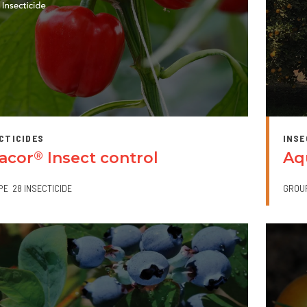
CTICIDES
INSE
tacor
Insect control
Aq
®
PE
28 INSECTICIDE
GROU