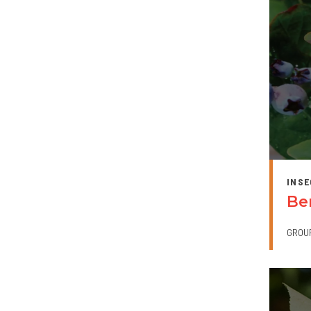
INSE
Be
GROU