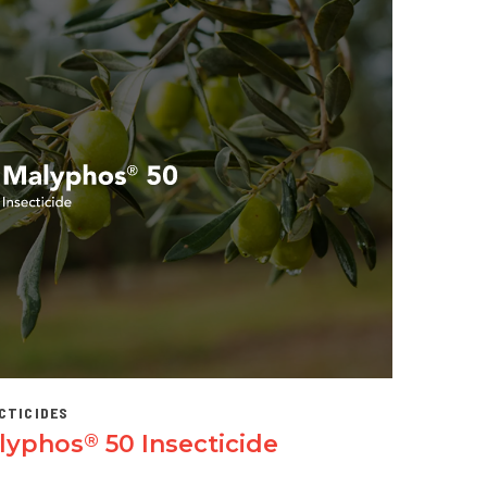
CTICIDES
lyphos
50 Insecticide
®