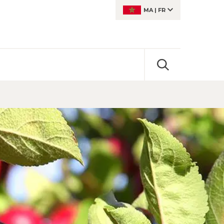
MA
|
FR