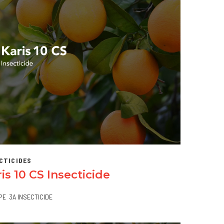
CTICIDES
is 10 CS Insecticide
PE
3A INSECTICIDE