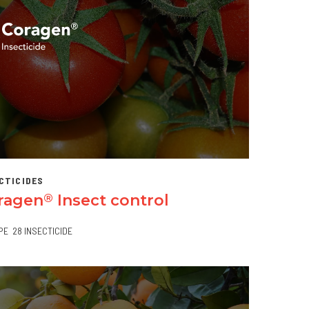
CTICIDES
ragen
Insect control
®
PE
28 INSECTICIDE