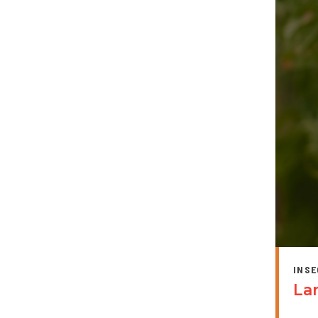
INSE
La