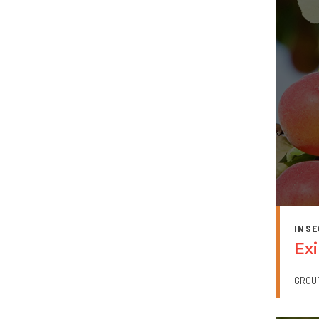
INSE
Exi
GROU