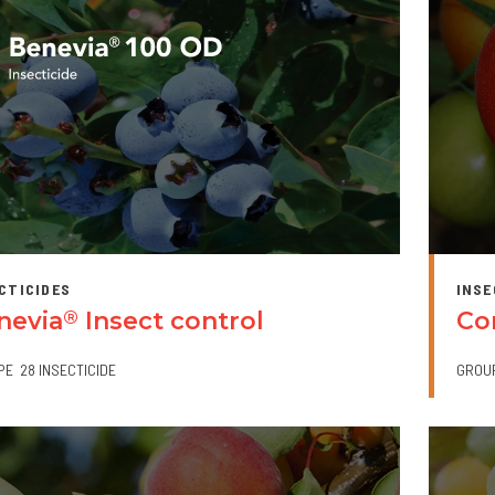
CTICIDES
INSE
nevia
Insect control
Co
®
PE
28 INSECTICIDE
GROU