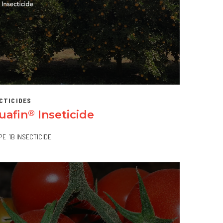
CTICIDES
uafin
Inseticide
®
PE
1B INSECTICIDE