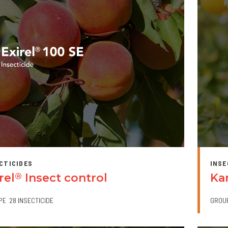
CTICIDES
INSE
rel
Insect control
Kar
®
PE
28 INSECTICIDE
GROU