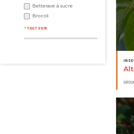
Betterave à sucre
Brocoli
TOUT VOIR
INSE
Al
GROU