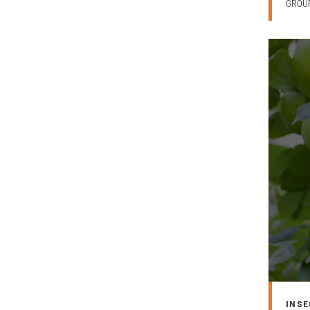
GROU
INSE