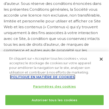
d’auteur. Sous réserve des conditions énoncées dans
les présentes Conditions générales, la Société vous
accorde une licence non exclusive, non transférable,
limitée et personnelle pour utiliser et afficher ce Site
Web et les contenus (« Contenus ») qui s’y trouvent
uniquement à des fins associées à votre interaction
avec ce Site, à condition que vous conserviez intacts
tous les avis de droits d’auteur, de marques de
commerce et autres avis de propriété sur les
Contenus. Toute modification des Contenus ou
En cliquant sur « Accepter tous les cookies », vous
utilisation des Contenus à toute autre fin constitue une
acceptez le stockage de cookies sur votre appareil
violation des droits d’auteur et des autres droits de
pour améliorer la navigation sur le site, analyser son
utilisation et contribuer à nos efforts de marketing.
propriété de la Société. La présentation par la Société
POLITIQUE EN MATIÈRE DE COOKIES
des informations figurant sur ce Site Web ne confère
aucun droit de propriété ou autre sur ses marques de
Paramètres des cookies
commerce, noms commerciaux, droits d’auteur,
brevets ou autres droits de propriété ou informations,
Autoriser tous les cookies
et n’a pas pour but d’enfreindre les droits de brevet ou
autres droits de propriété intellectuelle appartenant à