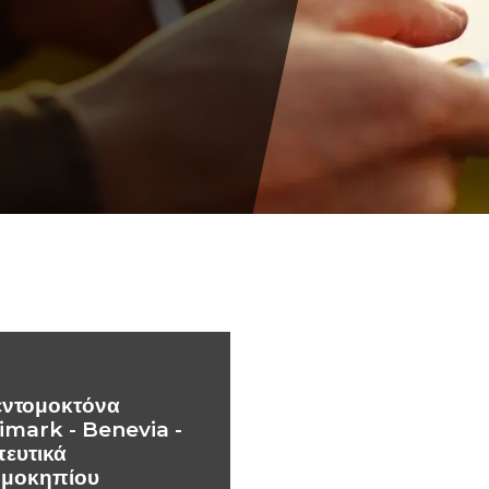
εντομοκτόνα
imark - Benevia -
ευτικά
μοκηπίου