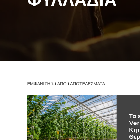
ΕΜΦΆΝΙΣΗ
1-1
ΑΠΌ
1
ΑΠΟΤΕΛΈΣΜΑΤΑ
Τα 
Ver
Κηπ
Θερ