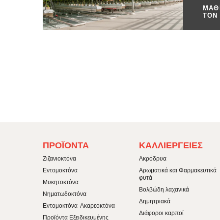
ΜΆΘ
ΤΟΝ
FOOTER
FOOTER
ΠΡΟΪΌΝΤΑ
ΚΑΛΛΙΈΡΓΕΙΕΣ
MENU
MENU
1
2
Ζιζανιοκτόνα
Ακρόδρυα
Εντομοκτόνα
Αρωματικά και Φαρμακευτικά
φυτά
Μυκητοκτόνα
Βολβώδη λαχανικά
Νηματωδοκτόνα
Δημητριακά
Εντομοκτόνα-Ακαρεοκτόνα
Διάφοροι καρποί
Προϊόντα Εξειδικευμένης