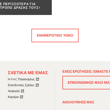
Ε ΠΕΡΙΣΣΌΤΕΡΑ ΓΙΑ
 ΤΡΌΠΟ ΔΡΆΣΗΣ ΤΟΥΣ!
ΕΝΗΜΕΡΩΤΙΚΟ ΥΛΙΚΟ​
FOOTER
ΕΧΕΙΣ ΕΡΩΤΉΣΕΙΣ; ΕΊΜΑΣΤΕ
ΣΧΕΤΙΚΆ ΜΕ ΕΜΆΣ
MENU
3
Η FMC Παγκοσμίως
ΕΠΙΚΟΙΝΏΝΗΣΕ ΜΑΖΊ ΜΑ
Επενδυτικές Σχέσεις
Αειφορία
Καριέρα
ΑΚΟΛΟΥΘΗΣΕ ΜΑΣ