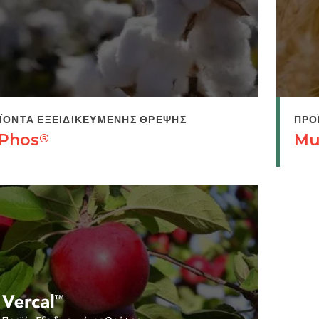
ΪΌΝΤΑ ΕΞΕΙΔΙΚΕΥΜΈΝΗΣ ΘΡΈΨΗΣ
ΠΡΟ
-Phos
Mu
®