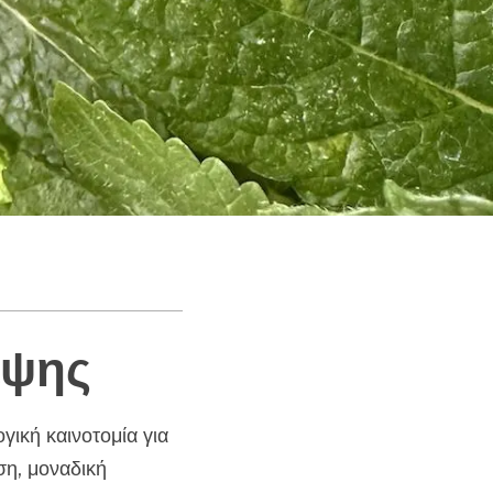
έψης
γική καινοτομία για
ση, μοναδική