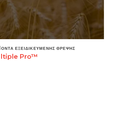
ΪΌΝΤΑ ΕΞΕΙΔΙΚΕΥΜΈΝΗΣ ΘΡΈΨΗΣ
ltiple Pro™