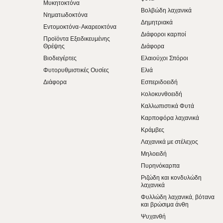
Μυκητοκτόνα
Βολβώδη λαχανικά
Νηματωδοκτόνα
Δημητριακά
Εντομοκτόνα-Ακαρεοκτόνα
Διάφοροι καρποί
Προϊόντα Εξειδικευμένης
Θρέψης
Διάφορα
Βιοδιεγέρτες
Ελαιούχοι Σπόροι
Φυτορυθμιστικές Ουσίες
Ελιά
Διάφορα
Εσπεριδοειδή
Kολοκυνθοειδή
Καλλωπιστικά Φυτά
Καρποφόρα λαχανικά
Κράμβες
Λαχανικά με στέλεχος
Μηλοειδή
Πυρηνόκαρπα
Ριζώδη και κονδυλώδη
λαχανικά
Φυλλώδη λαχανικά, βότανα
και βρώσιμα άνθη
Ψυχανθή