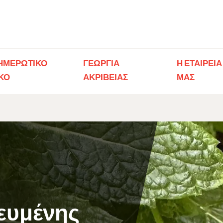
ΗΜΕΡΩΤΙΚΟ
ΓΕΩΡΓΊΑ
Η ΕΤΑΙΡΕΙΑ
ΚΟ​
ΑΚΡΙΒΕΊΑΣ
ΜΑΣ​
κευμένης