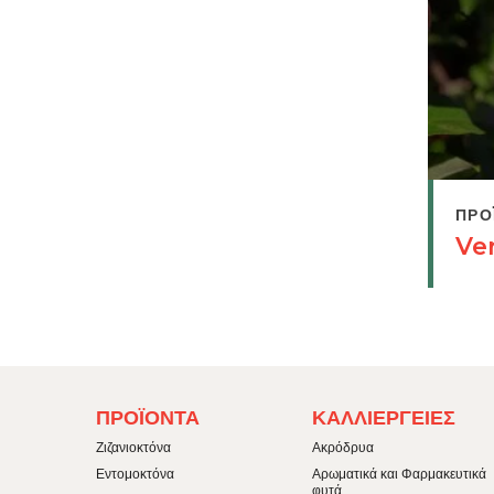
ΠΡΟ
Ve
FOOTER
FOOTER
ΠΡΟΪΌΝΤΑ
ΚΑΛΛΙΈΡΓΕΙΕΣ
MENU
MENU
1
2
Ζιζανιοκτόνα
Ακρόδρυα
Εντομοκτόνα
Αρωματικά και Φαρμακευτικά
φυτά