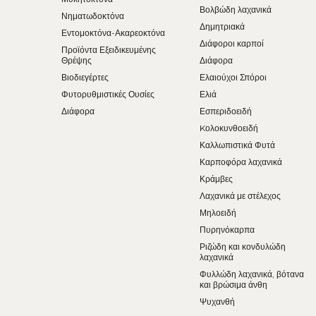
Βολβώδη λαχανικά
Νηματωδοκτόνα
Δημητριακά
Εντομοκτόνα-Ακαρεοκτόνα
Διάφοροι καρποί
Προϊόντα Εξειδικευμένης
Θρέψης
Διάφορα
Βιοδιεγέρτες
Ελαιούχοι Σπόροι
Φυτορυθμιστικές Ουσίες
Ελιά
Διάφορα
Εσπεριδοειδή
Kολοκυνθοειδή
Καλλωπιστικά Φυτά
Καρποφόρα λαχανικά
Κράμβες
Λαχανικά με στέλεχος
Μηλοειδή
Πυρηνόκαρπα
Ριζώδη και κονδυλώδη
λαχανικά
Φυλλώδη λαχανικά, βότανα
και βρώσιμα άνθη
Ψυχανθή