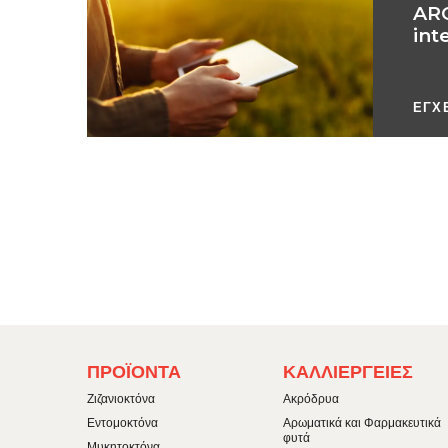
AR
int
ΕΓΧ
FOOTER
FOOTER
ΠΡΟΪΌΝΤΑ
ΚΑΛΛΙΈΡΓΕΙΕΣ
MENU
MENU
1
2
Ζιζανιοκτόνα
Ακρόδρυα
Εντομοκτόνα
Αρωματικά και Φαρμακευτικά
φυτά
Μυκητοκτόνα