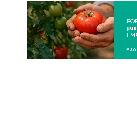
FO
μυκ
FM
ΜΑΘ