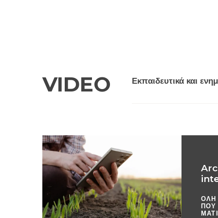
VIDEO
Εκπαιδευτικά και ενη
Arc
int
ΟΛΗ
ΠΟΥ 
ΜΑΤΙ