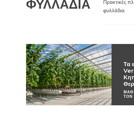
ΦΥΛΛΆΔΙΑ
Πρακτικές πλ
φυλλάδια.
Τα 
Ver
Κηπ
Θερ
ΜΆΘ
ΤΟΝ