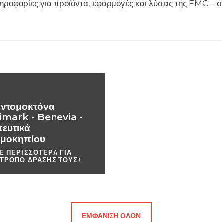
ηροφορίες για προϊόντα, εφαρμογές και λύσεις της FMC –
εντομοκτόνα
imark - Benevia -
ευτικά
μοκηπίου
Ε ΠΕΡΙΣΣΌΤΕΡΑ ΓΙΑ
 ΤΡΌΠΟ ΔΡΆΣΗΣ ΤΟΥΣ!
ΕΜΦΆΝΙΣΗ ΌΛΩΝ