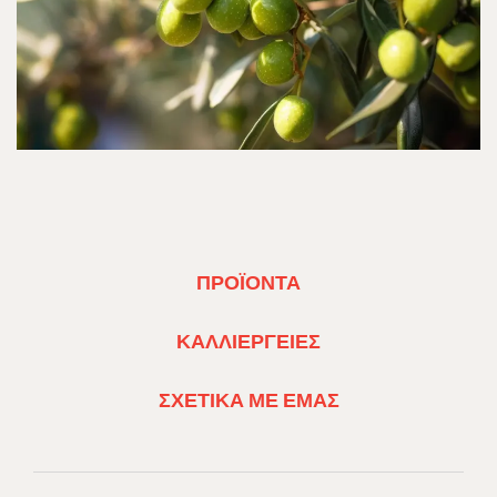
FOOTER
ΠΡΟΪΌΝΤΑ
MENU
1
FOOTER
ΚΑΛΛΙΈΡΓΕΙΕΣ
MENU
2
FOOTER
ΣΧΕΤΙΚΆ ΜΕ ΕΜΆΣ
MENU
3