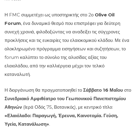
Η FMC συμμετέχει ως υποστηρικτής στο 2ο
Olive Oil
Forum
, ένα δυναμικό θεσμό που επιστρέφει για δεύτερη
συνεχή χρονιά, φιλοδοξώντας να αναδείξει τις σύγχρονες
προκλήσεις και τις ευκαιρίες του ελαιοκομικού κλάδου. Με ένα
ολοκληρωμένο πρόγραμμα εισηγήσεων και συζητήσεων, το
forum καλύπτει το σύνολο της αλυσίδας αξίας του
ελαιολάδου, από την καλλιέργεια μέχρι τον τελικό
καταναλωτή.
Η διοργάνωση θα πραγματοποιηθεί το
Σάββατο 16 Μαΐου
στο
Συνεδριακό Αμφιθέατρο του Γεωπονικού Πανεπιστημίου
Αθηνών
(Ιερά Οδός 75, Βοτανικός), με κεντρικό τίτλο:
«Ελαιόλαδο: Παραγωγή, Έρευνα, Καινοτομία. Γεύση,
Υγεία, Κατανάλωση»
.