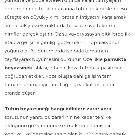
yumurta ve pupa evreleri dışında kalan tüm yaşam
dönemlerinde bitki dokularına tutunarak beslenir. Bu
süreçte en büyük yıkımı, protein ihtiyacını karşılamak
adına çok yüksek miktarda bitki öz suyu tüketen
nimfler
gerçekleştirir. Öz su kaybı yaşayan bitkilerde ilk
etapta gelişme geriliği gözlemlenir. Popülasyonun
yoğun olduğu durumlarda ise bitki tamamen
zayıflayarak büyümesini durdurur. Özellikle
pamukta
beyazsinek
istilası, bitkinin koza tutma kapasitesini
doğrudan etkiler. Koza oluşsa dahi gelişim tam
tamamlanamadığı için lif ağırlığı ve kalitesi ciddi
oranda düşer.
Tütün beyazsineği hangi bitkilere zarar verir
sorusunun yanıtı, bu zararlının ne kadar tehlikeli
olduğunu gözler önüne sermektedir. Geniş bir
konukçu yelpazesine sahip olan bu tür, başta pamuk,