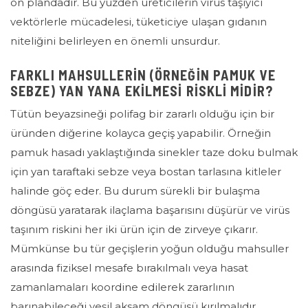
ön plandadır. Bu yüzden üreticilerin virüs taşıyıcı
vektörlerle mücadelesi, tüketiciye ulaşan gıdanın
niteliğini belirleyen en önemli unsurdur.
FARKLI MAHSULLERIN (ÖRNEĞIN PAMUK VE
SEBZE) YAN YANA EKILMESI RISKLI MIDIR?
Tütün beyazsineği polifag bir zararlı olduğu için bir
üründen diğerine kolayca geçiş yapabilir. Örneğin
pamuk hasadı yaklaştığında sinekler taze doku bulmak
için yan taraftaki sebze veya bostan tarlasına kitleler
halinde göç eder. Bu durum sürekli bir bulaşma
döngüsü yaratarak ilaçlama başarısını düşürür ve virüs
taşınım riskini her iki ürün için de zirveye çıkarır.
Mümkünse bu tür geçişlerin yoğun olduğu mahsuller
arasında fiziksel mesafe bırakılmalı veya hasat
zamanlamaları koordine edilerek zararlının
barınabileceği yeşil aksam döngüsü kırılmalıdır.