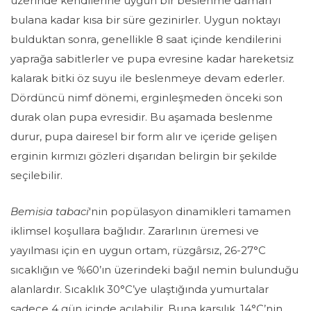
üzerinde kendilerine uygun bir beslenme damarı
bulana kadar kısa bir süre gezinirler. Uygun noktayı
bulduktan sonra, genellikle 8 saat içinde kendilerini
yaprağa sabitlerler ve pupa evresine kadar hareketsiz
kalarak bitki öz suyu ile beslenmeye devam ederler.
Dördüncü
nimf
dönemi, erginleşmeden önceki son
durak olan pupa evresidir. Bu aşamada beslenme
durur, pupa dairesel bir form alır ve içeride gelişen
erginin kırmızı gözleri dışarıdan belirgin bir şekilde
seçilebilir.
Bemisia tabaci
'nin popülasyon dinamikleri tamamen
iklimsel koşullara bağlıdır. Zararlının üremesi ve
yayılması için en uygun ortam, rüzgârsız, 26-27°C
sıcaklığın ve %60’ın üzerindeki
bağıl
nemin bulunduğu
alanlardır. Sıcaklık 30°C’ye ulaştığında yumurtalar
sadece 4 gün içinde açılabilir. Buna karşılık, 14°C’nin