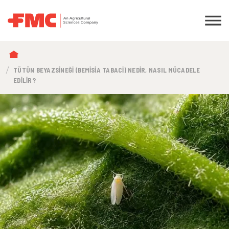
SAYFA
YOLU
TÜTÜN BEYAZSINEĞI (BEMISIA TABACI) NEDIR, NASIL MÜCADELE
EDILIR?