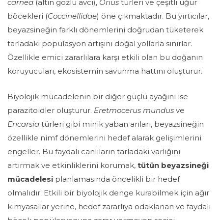
carnea
(altın gözlü avcı),
Orius
türleri ve çeşitli uğur
böcekleri (
Coccinellidae
) öne çıkmaktadır. Bu yırtıcılar,
beyazsineğin farklı dönemlerini doğrudan tüketerek
tarladaki popülasyon artışını doğal yollarla sınırlar.
Özellikle emici zararlılara karşı etkili olan bu doğanın
koruyucuları, ekosistemin savunma hattını oluşturur.
Biyolojik mücadelenin bir diğer güçlü ayağını ise
parazitoidler oluşturur.
Eretmocerus mundus
ve
Encarsia
türleri gibi minik yaban arıları, beyazsineğin
özellikle nimf dönemlerini hedef alarak gelişimlerini
engeller. Bu faydalı canlıların tarladaki varlığını
artırmak ve etkinliklerini korumak,
tütün beyazsineği
mücadelesi
planlamasında öncelikli bir hedef
olmalıdır. Etkili bir biyolojik denge kurabilmek için ağır
kimyasallar yerine, hedef zararlıya odaklanan ve faydalı