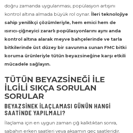
doğru zamanda uygulanması, popülasyon artışını
kontrol altına almada büyük rol oynar.
İleri teknolojiye
sahip yenilikçi çözümleriyle, hem emici hem de
ısırıcı-çiğneyici zararlı popülasyonlarını aynı anda
kontrol altına alarak meyve bahçelerinde ve tarla
bitkilerinde üst düzey bir savunma sunan FMC bitki
koruma ürünleriyle tütün beyazsineğine karşı etkili
mücadele sağlayın.
TÜTÜN BEYAZSİNEĞİ İLE
İLGİLİ SIKÇA SORULAN
SORULAR
BEYAZSINEK ILAÇLAMASI GÜNÜN HANGI
SAATINDE YAPILMALI?
İlaçlama için en uygun zaman çiğ kalktıktan sonra,
sabahın erken saatleri veya akşamın geç saatleridir.