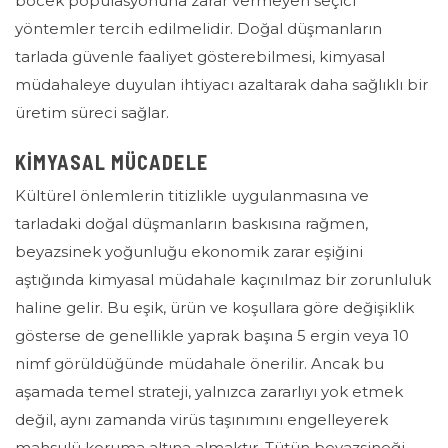
böcek popülasyonuna zarar vermeyen seçici
yöntemler tercih edilmelidir. Doğal düşmanların
tarlada güvenle faaliyet gösterebilmesi, kimyasal
müdahaleye duyulan ihtiyacı azaltarak daha sağlıklı bir
üretim süreci sağlar.
KİMYASAL MÜCADELE
Kültürel önlemlerin titizlikle uygulanmasına ve
tarladaki doğal düşmanların baskısına rağmen,
beyazsinek yoğunluğu ekonomik zarar eşiğini
aştığında kimyasal müdahale kaçınılmaz bir zorunluluk
haline gelir. Bu eşik, ürün ve koşullara göre değişiklik
gösterse de genellikle yaprak başına 5 ergin veya 10
nimf
görüldüğünde müdahale önerilir. Ancak bu
aşamada temel strateji, yalnızca zararlıyı yok etmek
değil, aynı zamanda virüs taşınımını engelleyerek
mahsulü koruma altına almaktır. Tütün beyazsineği