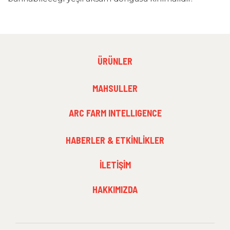
FOOTER
ÜRÜNLER
MENU
1
FOOTER
MAHSULLER
MENU
2
ARC FARM INTELLIGENCE
FOOTER
HABERLER & ETKINLIKLER
MENU
3
İLETIŞIM
HAKKIMIZDA