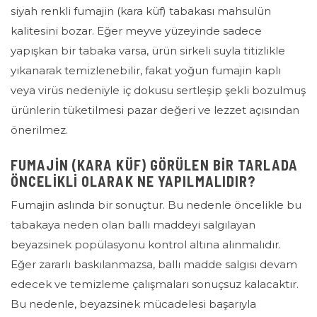
siyah renkli fumajin (kara küf) tabakası mahsulün
kalitesini bozar. Eğer meyve yüzeyinde sadece
yapışkan bir tabaka varsa, ürün sirkeli suyla titizlikle
yıkanarak temizlenebilir, fakat yoğun fumajin kaplı
veya virüs nedeniyle iç dokusu sertleşip şekli bozulmuş
ürünlerin tüketilmesi pazar değeri ve lezzet açısından
önerilmez.
FUMAJIN (KARA KÜF) GÖRÜLEN BIR TARLADA
ÖNCELIKLI OLARAK NE YAPILMALIDIR?
Fumajin aslında bir sonuçtur. Bu nedenle öncelikle bu
tabakaya neden olan ballı maddeyi salgılayan
beyazsinek popülasyonu kontrol altına alınmalıdır.
Eğer zararlı baskılanmazsa, ballı madde salgısı devam
edecek ve temizleme çalışmaları sonuçsuz kalacaktır.
Bu nedenle, beyazsinek mücadelesi başarıyla