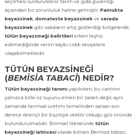
seçilmesi sürdürülebilir tarım ve gıda güvenliği
açısından bir zorunluluk haline gelmiştir.
Pamukta
beyazsinek
,
domateste beyazsinek
ve
serada
beyazsinek
gibi vakaların artış gösterdiği bölgelerde,
tütün beyazsineği belirtileri
erken teşhis
edilmediğinde verim kaybı ciddi seviyelere
ulaşabilmektedir.
TÜTÜN BEYAZSİNEĞİ
(
BEMISIA TABACI
) NEDİR?
Tütün beyazsineği tanımı
yapılırken, bu canlının
yalnızca bitki öz suyunu emen bir zararlı değil, aynı
zamanda tarımsal üretimi temelinden sarsan son
derece dirençli bir biyolojik vektör olduğu göz önünde
bulundurulmalıdır. Bilimsel literatürde
tütün
beyazsineği latincesi
olarak bilinen
Bemisia tabaci
,