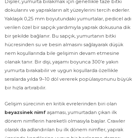
Dişiler, yumurta bırakmak için genellikle taze bitki
dokularını ve yaprakların alt yüzeylerini tercih ederler.
Yaklaşık 0,25 mm boyutundaki yumurtalar, pedicel adı
verilen özel bir sapçık yardımıyla yaprak dokusuna dik
bir şekilde bağlanır. Bu sapçık, yumurtanın bitki
hücresinden su ve besin almasını sağlayarak düşük
nem koşullarında bile gelişimin devam etmesine
olanak tanır. Bir dişi, yaşamı boyunca 300’e yakın
yumurta bırakabilir ve uygun koşullarda
özellikle
seralarda
yılda
9–10 döl
vererek popülasyonunu büyük
bir hızla artırabilir.
Gelişim sürecinin en kritik evrelerinden biri olan
beyazsinek
nimf
aşaması, yumurtadan çıkan ilk
dönem
nimflerin
hareketli olmasıyla başlar. Crawler
olarak da adlandırılan bu ilk dönem
nimfler,
yaprak