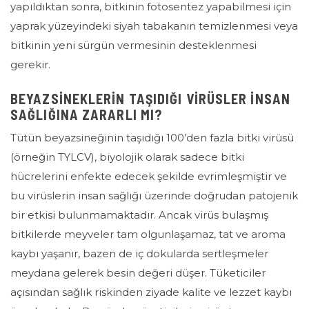
yapıldıktan sonra, bitkinin fotosentez yapabilmesi için
yaprak yüzeyindeki siyah tabakanın temizlenmesi veya
bitkinin yeni sürgün vermesinin desteklenmesi
gerekir.
BEYAZSINEKLERIN TAŞIDIĞI VIRÜSLER INSAN
SAĞLIĞINA ZARARLI MI?
Tütün beyazsineğinin taşıdığı 100’den fazla bitki virüsü
(örneğin TYLCV), biyolojik olarak sadece bitki
hücrelerini enfekte edecek şekilde evrimleşmiştir ve
bu virüslerin insan sağlığı üzerinde doğrudan patojenik
bir etkisi bulunmamaktadır. Ancak virüs bulaşmış
bitkilerde meyveler tam olgunlaşamaz, tat ve aroma
kaybı yaşanır, bazen de iç dokularda sertleşmeler
meydana gelerek besin değeri düşer. Tüketiciler
açısından sağlık riskinden ziyade kalite ve lezzet kaybı