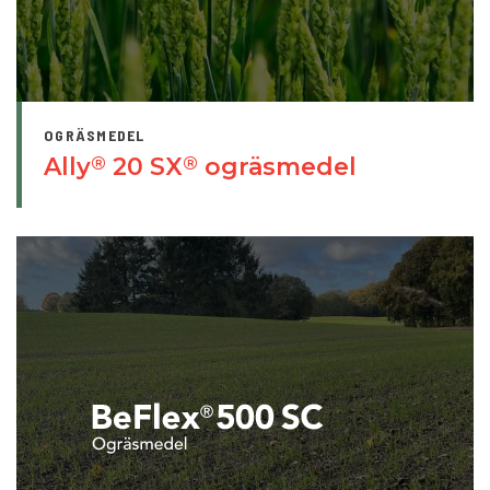
OGRÄSMEDEL
Ally
20 SX
ogräsmedel
®
®