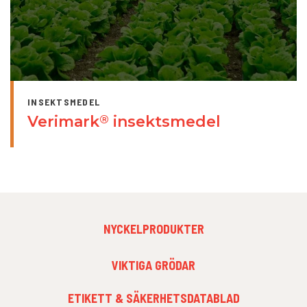
INSEKTSMEDEL
Verimark
insektsmedel
®
FOOTER
NYCKELPRODUKTER
MENU
1
FOOTER
VIKTIGA GRÖDAR
MENU
2
ETIKETT & SÄKERHETSDATABLAD