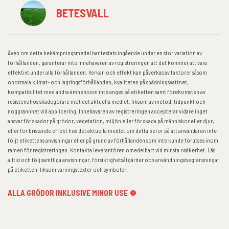
BETESVALL
Även om detta bekämpningsmedel har testats ingående under en stor variation av
förhållanden, garanterar inte innehavaren av registreringen att det kommer att vara
effektivt under alla förhållanden. Verkan och effekt kan påverkas av faktorer såsom
onormala klimat- och lagringsförhållanden, kvaliteten på spädningsvattnet,
kompatibilitet med andra ämnen som inte anges på etiketten samt förekomsten av
resistens hos skadegörare mot det aktuella medlet, liksom av metod, tidpunkt och
noggrannhet vid applicering. Innehavaren av registreringen accepterar vidare inget
ansvar för skador på grödor, vegetation, miljön eller för skada på människor eller djur,
eller för bristande effekt hos det aktuella medlet om detta beror på att användaren inte
följt etikettens anvisningar eller på grund av förhållanden som inte kunde förutses inom
ramen för registreringen. Kontakta leverantören omedelbart vid minsta osäkerhet. Läs
alltid och följ samtliga anvisningar, försiktighetsåtgärder och användningsbegränsningar
på etiketten, liksom varningstexter och symboler.
ALLA GRÖDOR INKLUSIVE MINOR USE