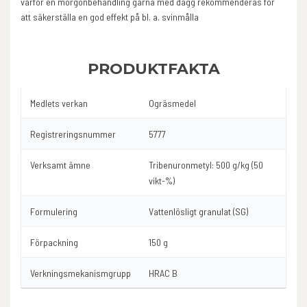
varför en morgonbehandling gärna med dagg rekommenderas för
att säkerställa en god effekt på bl. a. svinmålla
PRODUKTFAKTA
Medlets verkan
Ogräsmedel
Registreringsnummer
5777
Verksamt ämne
Tribenuronmetyl: 500 g/kg (50
vikt-%)
Formulering
Vattenlösligt granulat (SG)
Förpackning
150 g
Verkningsmekanismgrupp
HRAC B