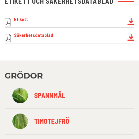
ETIKETT OCH SÄKERHETSDATABLAD
Etikett
Säkerhetsdatablad
GRÖDOR
SPANNMÅL
TIMOTEJFRÖ