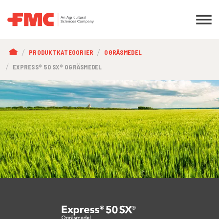
LÄNKSTIG
PRODUKTKATEGORIER
OGRÄSMEDEL
EXPRESS® 50 SX® OGRÄSMEDEL