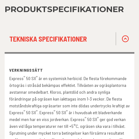
PRODUKTSPECIFIKATIONER
TEKNISKA SPECIFIKATIONER
VERKNINGSSÄTT
®
®
Express
50 SX
är en systemisk herbicid. De flesta förekommande
örtogräs i stråsäd bekämpas effektivt. Tillväxten av ogräsplantorna
avstannar omedelbart. Kloros, plantdöd och andra synliga
förändringar på ogräsen kan iakttagas inom 1-3 veckor. De flesta
motståndskraftiga ogräsarter som inte dödas undertrycks kraftigt av
®
®
®
®
Express
50 SX
. Express
50 SX
är i huvudsak ett bladverkande
®
®
medel men har en viss jordverkan. Express
50 SX
ger god verkan
även vid låga temperaturer ner till +5°C, ogräsen ska vara i tillväxt.
Sprutning under mycket torra betingelser kan försämra resultatet