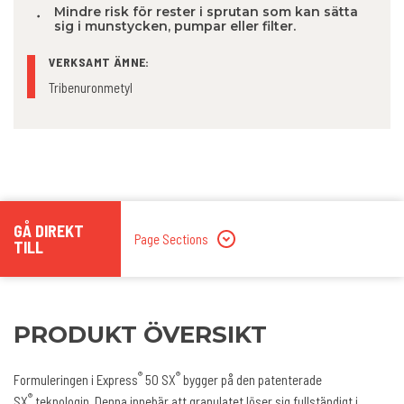
Mindre risk för rester i sprutan som kan sätta
sig i munstycken, pumpar eller filter.
VERKSAMT ÄMNE:
Tribenuronmetyl
GÅ DIREKT
Page Sections
TILL
PRODUKT ÖVERSIKT
®
®
Formuleringen i Express
50 SX
bygger på den patenterade
®
SX
teknologin. Denna innebär att granulatet löser sig fullständigt i