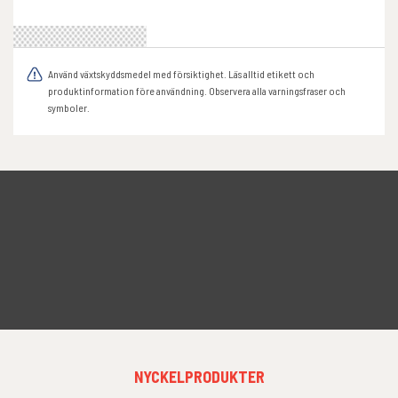
Använd växtskyddsmedel med försiktighet. Läs alltid etikett och
produktinformation före användning. Observera alla varningsfraser och
symboler.
FOOTER
NYCKELPRODUKTER
MENU
1