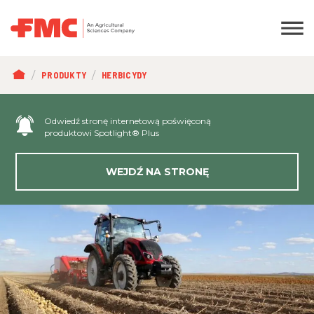
ŚCIEŻKA
PRODUKTY
HERBICYDY
NAWIGACYJNA
Odwiedź stronę internetową poświęconą
produktowi Spotlight® Plus
WEJDŹ NA STRONĘ