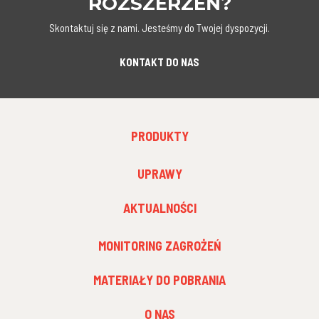
ROZSZERZEŃ?
Skontaktuj się z nami. Jesteśmy do Twojej dyspozycji.
KONTAKT DO NAS
FOOTER
PRODUKTY
MENU
1
FOOTER
UPRAWY
MENU
2
AKTUALNOŚCI
FOOTER
MONITORING ZAGROŻEŃ
MENU
3
MATERIAŁY DO POBRANIA
O NAS