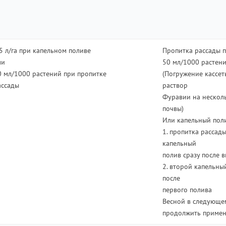
,5 л/га при капельном поливе
Пропитка рассады 
ли
50 мл/1000 растен
0 мл/1000 растений при пропитке
(Погружение кассет
ассады
раствор
Фуравии на несколь
почвы)
Или капельный полив
1. пропитка рассад
капельный
полив сразу после 
2. второй капельны
после
первого полива
Весной в следующе
продолжить примен