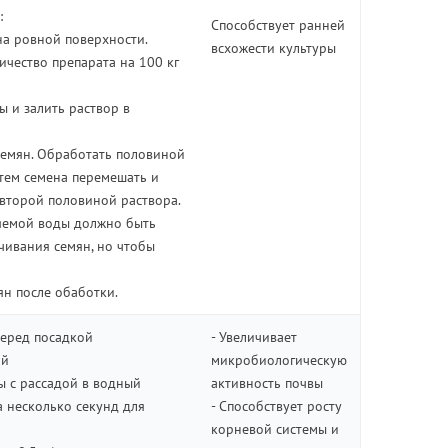
:
Способствует ранней
на ровной поверхности.
всхожести культуры
чество препарата на 100 кг
ы и залить раствор в
семян. Обработать половиной
атем семена перемешать и
второй половиной раствора.
яемой воды должно быть
чивания семян, но чтобы
ян после обаботки.
перед посадкой
- Увеличивает
ий
микробиологическую
ы с рассадой в водный
активность почвы
 несколько секунд для
- Способствует росту
корневой системы и