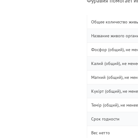
Фуравия помогает и
Общее количество жив
Название живого орган
Фосфор (общий), не ме
Калий (общий), не мене
Магний (общий), не мен
Күкірт (общий), не мен
Темір (общий), не менее
Срок годности
Вес нетто