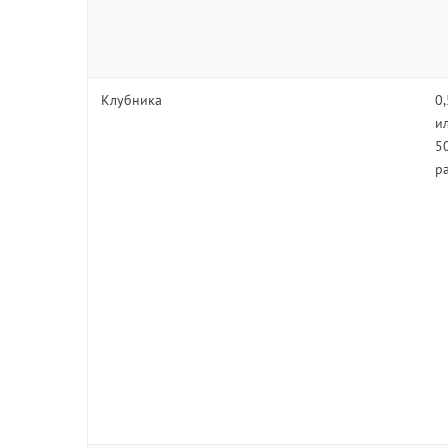
Клубника
0
и
5
р