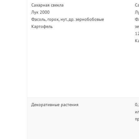
Сахарная свекла
С
Лук 2000
Л
Фасоль, горох, нут, др. зернобобовые
Фа
Картофель
з
1
К
Декоративные растения
0
и
п