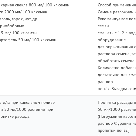
ахарная свекла 800 мл/ 100 кг семян
Способ применения
ук 2000 мл/ 100 кг семян
Семена разложиль 
соль, горох, нут, др.
Рекомендуемое коли
ернобобовые
семян
25 мл/ 100 кг семян
смешать с 1-2 л вод
артофель 50 мл/ 100 кг семян
оборудование
для опрыскивания 
раствора семена, з
обработать семена 
Количество добавл
достаточно для сма
раствор
не тёк. Высадка сем
,5 л/га при капельном поливе
Пропитка рассады 
ли 50 мл/1000 растений при
50 мл/1000 растен
ропитке рассады
(Погружение кассет
раствор Фуравии на
пропитки почвы)