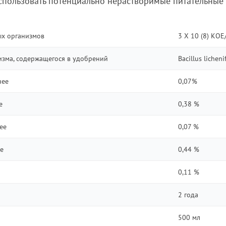
спользовать потенциально нерастворимые питательные
ых организмов
3 X 10 (8) КОЕ
изма, содержащегося в удобрений
Bacillus lichen
нее
0,07%
е
0,38 %
ее
0,07 %
ее
0,44 %
0,11 %
2 года
500 мл