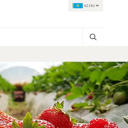
KZ
|
RU