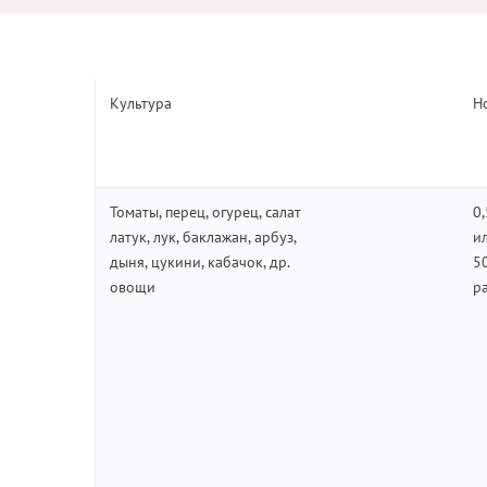
Культура
Н
Томаты, перец, огурец, салат
0
латук, лук, баклажан, арбуз,
и
дыня, цукини, кабачок, др.
5
овощи
р