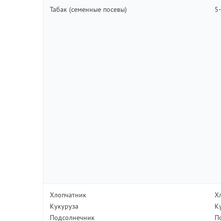
Табак (семенные посевы)
5
Хлопчатник
Х
Кукуруза
К
Подсолнечник
П