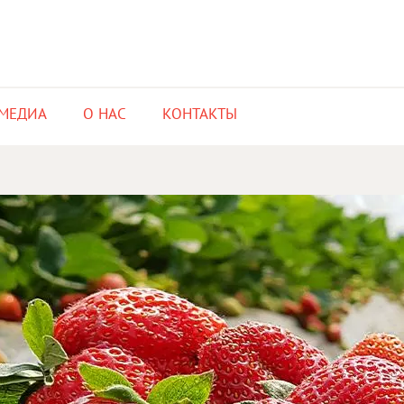
МЕДИА​
О НАС​
КОНТАКТЫ​