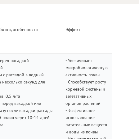
ботки, особенности
Эффект
перед посадкой
- Увеличивает
ий
микробиологическую
ы с рассадой в водный
активность почвы
 несколько секунд для
- Способствует росту
корневой системы и
: 0,5 л/га
вегетативных
ы перед высадкой или
органов растений
азу после высадки рассады
- Эффективное
й полив через 10-14 дней
использование
ва
питательных веществ
и воды из почвы