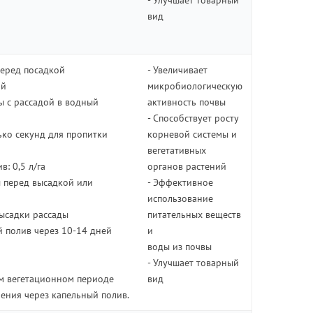
- Улучшает товарный
вид
перед посадкой
- Увеличивает
ий
микробиологическую
ы с рассадой в водный
активность почвы
- Способствует росту
ко секунд для пропитки
корневой системы и
вегетативных
: 0,5 л/га
органов растений
ы перед высадкой или
- Эффективное
использование
высадки рассады
питательных веществ
й полив через 10-14 дней
и
воды из почвы
- Улучшает товарный
м вегетационном периоде
вид
ения через капельный полив.