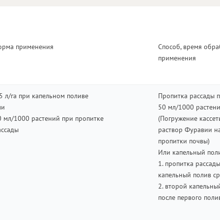
орма применения
Способ, время обра
применения
,5 л/га при капельном поливе
Пропитка рассады 
ли
50 мл/1000 растен
0 мл/1000 растений при пропитке
(Погружение кассет
ассады
раствор Фуравии на
пропитки почвы)
Или капельный полив
1. пропитка рассад
капельный полив ср
2. второй капельны
после первого поли