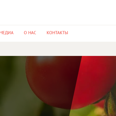
МЕДИА​
О НАС​
КОНТАКТЫ​