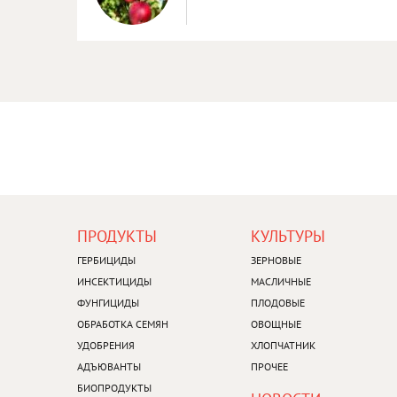
FOOTER
FOOTER
ПРОДУКТЫ​
КУЛЬТУРЫ​
MENU
MENU
1
2
ГЕРБИЦИДЫ
ЗЕРНОВЫЕ
ИНСЕКТИЦИДЫ
МАСЛИЧНЫЕ
ФУНГИЦИДЫ
ПЛОДОВЫЕ
ОБРАБОТКА СЕМЯН
ОВОЩНЫЕ
УДОБРЕНИЯ
ХЛОПЧАТНИК
АДЪЮВАНТЫ
ПРОЧЕЕ
БИОПРОДУКТЫ