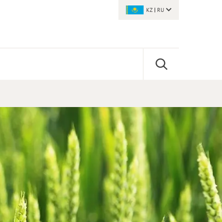
KZ
|
RU