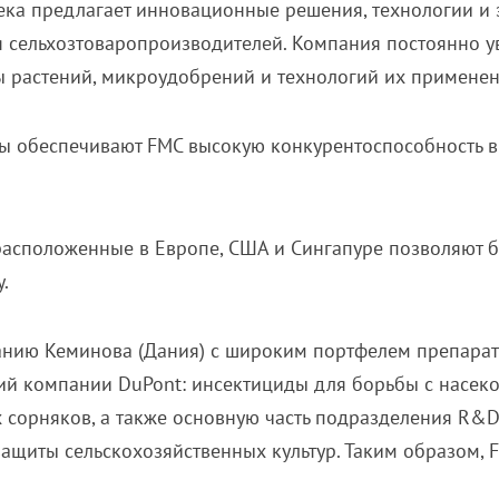
века предлагает инновационные решения, технологии и
я сельхозтоваропроизводителей. Компания постоянно 
ы растений, микроудобрений и технологий их применен
зы обеспечивают
FMC
высокую конкурентоспособность в
асположенные в Европе, США и Сингапуре позволяют б
.
нию Кеминова (Дания) с широким портфелем препаратов
ний компании
DuPont
:
инсектициды для борьбы с насек
 сорняков, а также основную часть подразделения
R
&
D
ащиты сельскохозяйственных культур. Таким образом,