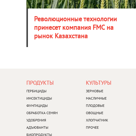
Революционные технологии
принесет компания FMC на
рынок Казахстана
FOOTER
FOOTER
ПРОДУКТЫ​
КУЛЬТУРЫ​
MENU
MENU
1
2
ГЕРБИЦИДЫ
ЗЕРНОВЫЕ
ИНСЕКТИЦИДЫ
МАСЛИЧНЫЕ
ФУНГИЦИДЫ
ПЛОДОВЫЕ
ОБРАБОТКА СЕМЯН
ОВОЩНЫЕ
УДОБРЕНИЯ
ХЛОПЧАТНИК
АДЪЮВАНТЫ
ПРОЧЕЕ
БИОПРОДУКТЫ