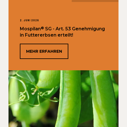
2. JUNI 2026
®
Mospilan
SG - Art. 53 Genehmigung
in Futtererbsen erteilt!
MEHR ERFAHREN