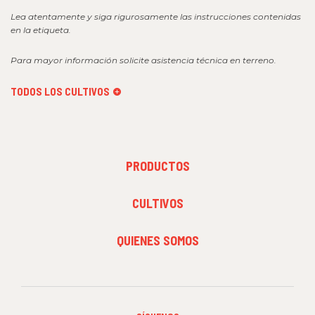
Lea atentamente y siga rigurosamente las instrucciones contenidas
en la etiqueta.
Para mayor información solicite asistencia técnica en terreno.
TODOS LOS CULTIVOS
FOOTER
PRODUCTOS
MENU
1
FOOTER
CULTIVOS
MENU
2
FOOTER
QUIENES SOMOS
MENU
3