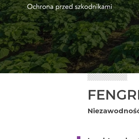
FENGR
Niezawodność,