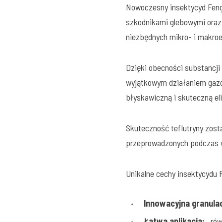
Nowoczesny insektycyd Fengr
szkodnikami glebowymi oraz
niezbędnych mikro- i makroe
Dzięki obecności substancji 
wyjątkowym działaniem gaz
błyskawiczną i skuteczną el
Skuteczność teflutryny zost
przeprowadzonych podczas w
Unikalne cechy insektycydu 
Innowacyjna granulac
Łatwa aplikacja:
równ