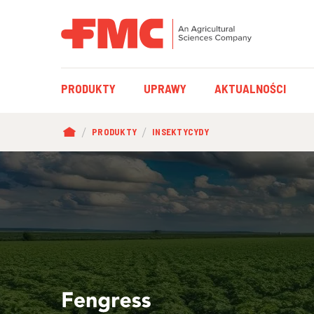
MAIN
PRODUKTY
UPRAWY
AKTUALNOŚCI
NAVIGATION
ŚCIEŻKA
PRODUKTY
INSEKTYCYDY
NAWIGACYJNA