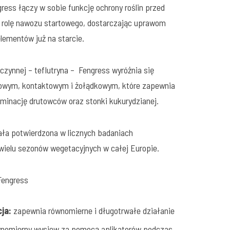
ess łączy w sobie funkcję ochrony roślin przed
 rolę nawozu startowego, dostarczając uprawom
lementów już na starcie.
czynnej – teflutryna – Fengress wyróżnia się
owym, kontaktowym i żołądkowym, które zapewnia
iminację drutowców oraz stonki kukurydzianej.
ała potwierdzona w licznych badaniach
ielu sezonów wegetacyjnych w całej Europie.
Fengress
ja:
zapewnia równomierne i długotrwałe działanie
omierny wysiew za pomocą aplikatorów podczas