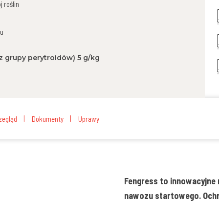
 roślin
ku
 grupy perytroidów) 5 g/kg
zegląd
Dokumenty
Uprawy
Fengress to innowacyjne r
nawozu startowego. Ochro