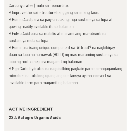
Carbohydrates) mula sa Leonardite.
√ Improve the soil structure hanggang sa limang taon.
√ Humic Acid para sa pag-unlock ng mga sustansya sa lupa at
gawing readily available ito sa halaman
√ Fulvic Acid para sa mabilis at marami ang ma-absorb na
sustansya mula sa lupa
√ Humin, na isang unique component sa Attract® na nagbibigay-
daan sa lupa na humawak (HOLD) ng mas maraming sustansya sa
loob ng root zone para magamit ng halaman
√ Mga Carbohydrates na nagsisilbing pagkain para sa magagandang
microbes na tutulong upang ang sustansya ay ma-convert sa
available form para magamit ng halaman.
ACTIVE INGREDIENT
22% Actagro Organic Acids