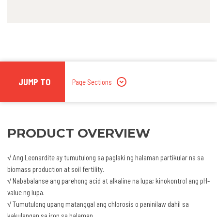
JUMP TO
Page Sections
PRODUCT OVERVIEW
√ Ang Leonardite ay tumutulong sa paglaki ng halaman partikular na sa
biomass production at soil fertility.
√ Nababalanse ang parehong acid at alkaline na lupa; kinokontrol ang pH-
value ng lupa.
√ Tumutulong upang matanggal ang chlorosis o paninilaw dahil sa
kakulangan sa iron sa halaman.