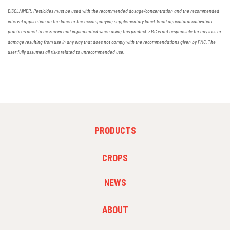
DISCLAIMER: Pesticides must be used with the recommended dosage/concentration and the recommended
interval application on the label or the accompanying supplementary label. Good agricultural cultivation
practices need to be known and implemented when using this product. FMC is not responsible for any loss or
damage resulting from use in any way that does not comply with the recommendations given by FMC. The
user fully assumes all risks related to unrecommended use.
FOOTER
PRODUCTS
MENU
1
FOOTER
CROPS
MENU
2
NEWS
FOOTER
ABOUT
MENU
3