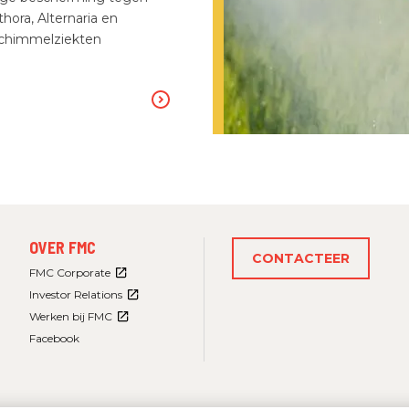
hora, Alternaria en
schimmelziekten
FOOTER
OVER FMC
MENU
CONTACTEER
3
FMC Corporate
Investor Relations
Werken bij FMC
Facebook