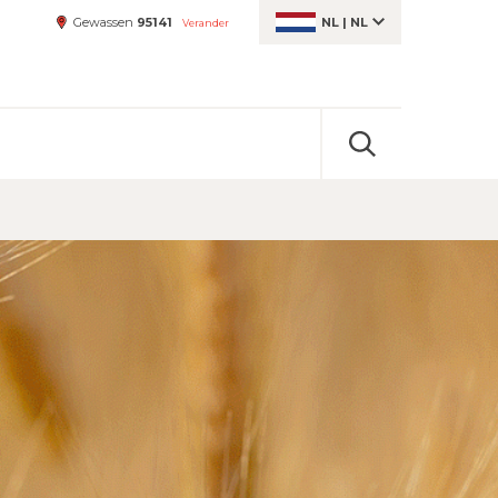
Gewassen
95141
NL
|
NL
Verander