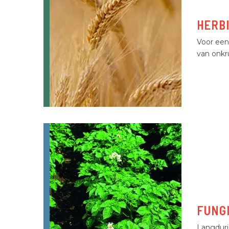
HERB
Voor een
van onkru
FUNG
Langdur