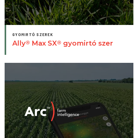
GYOMIRTÓ SZEREK
Ally
Max SX
gyomirtó szer
®
®