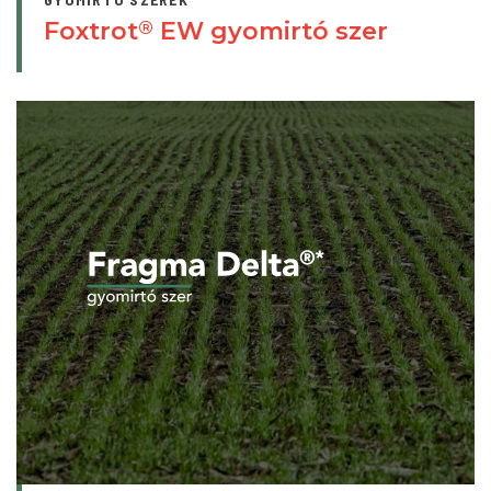
Foxtrot
EW gyomirtó szer
®