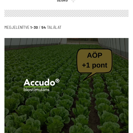
SZŰRŐ
MEGJELENÍTVE
1-30
/
54
TALÁLAT