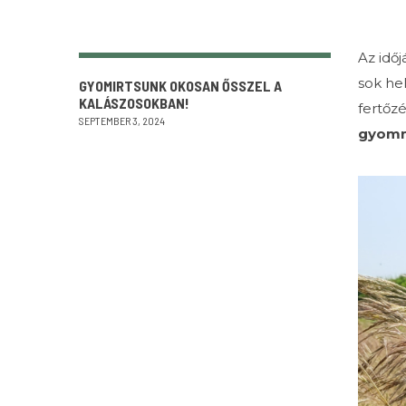
Az idő
sok he
GYOMIRTSUNK OKOSAN ŐSSZEL A
KALÁSZOSOKBAN!
fertőzé
SEPTEMBER 3, 2024
gyom