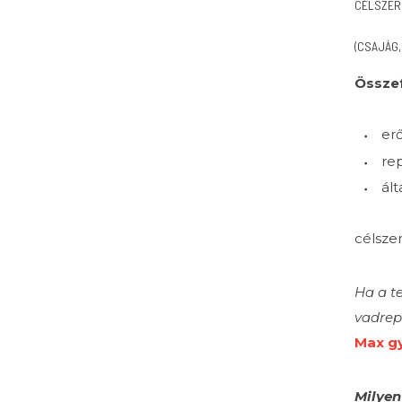
CÉLSZER
(CSAJÁG,
Össze
erő
re
ált
célsze
Ha a te
vadrepc
Max gy
Milyen