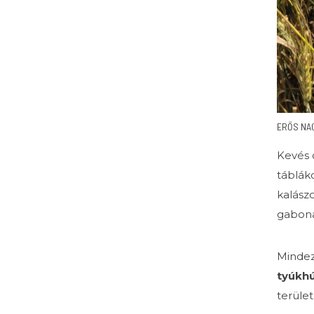
ERŐS NA
Kevés 
táblák
kalász
gaboná
Mindeze
tyúkh
terület