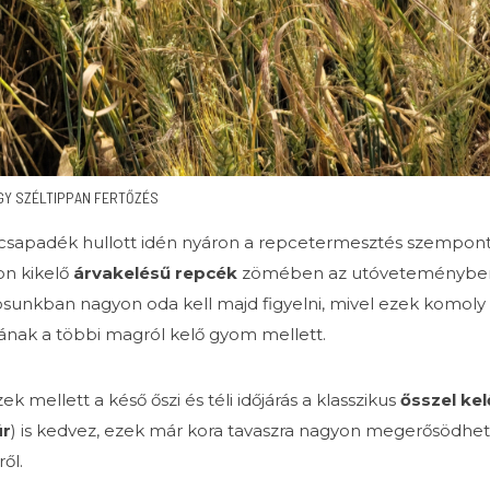
GY SZÉLTIPPAN FERTŐZÉS
csapadék hullott idén nyáron a repcetermesztés szempontjáb
on kikelő
árvakelésű repcék
zömében
az utóveteményben 
osunkban nagyon oda kell majd figyelni, mivel ezek komoly
nak a többi magról kelő gyom mellett.
k mellett a késő őszi és téli időjárás a klasszikus
ősszel ke
úr
) is kedvez, ezek már kora tavaszra nagyon megerősödhetne
ről.