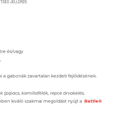
ÖTTSÉG JELLEMZŐ
tre és/vagy
,
ni a gabonák zavartalan kezdeti fejlődésének.
 (pipacs, kamillafélék, repce árvakelés,
en kiváló szakmai megoldást nyújt a
Battle®