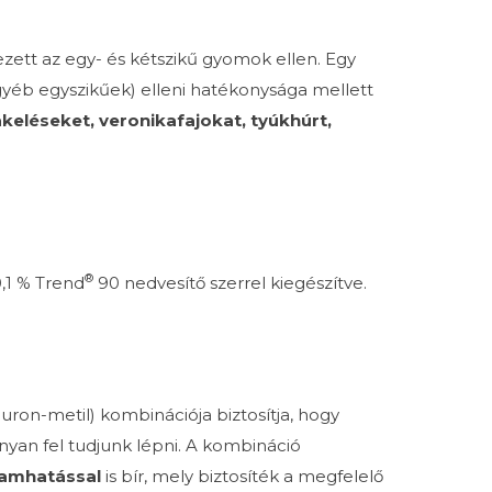
ett az egy- és kétszikű gyomok ellen. Egy
yéb egyszikűek) elleni hatékonysága mellett
keléseket, veronikafajokat, tyúkhúrt,
®
,1 % Trend
90 nedvesítő szerrel kiegészítve.
nuron-metil) kombinációja biztosítja, hogy
onyan fel tudjunk lépni. A kombináció
tamhatással
is bír, mely biztosíték a megfelelő