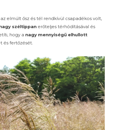
z elmúlt ősz és tél rendkívül csapadékos volt,
nagy
széltippan
erőteljes térhódításával és
títi, hogy a
nagy mennyiségű elhullott
t és fertőzését.