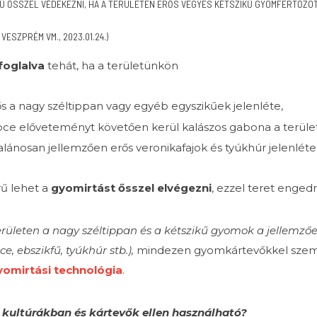
Ű ŐSSZEL VÉDEKEZNI, HA A TERÜLETEN ERŐS VEGYES KÉTSZIKŰ GYOMFERTŐZ
 VESZPRÉM VM., 2023.01.24.)
foglalva
tehát, ha a területünkön
s a nagy széltippan vagy egyéb egyszikűek jelenléte,
pce előveteményt követően kerül kalászos gabona a terüle
alánosan jellemzően erős veronikafajok és tyúkhúr jelenléte
rű lehet a
gyomirtást ősszel elvégezni
, ezzel teret enged
rületen a nagy széltippan és a kétszikű gyomok a jellemzőek
e, ebszikfű, tyúkhúr stb.),
mindezen gyomkártevőkkel szemb
omirtási technológia
.
 kultúrákban és kártevők ellen használható?