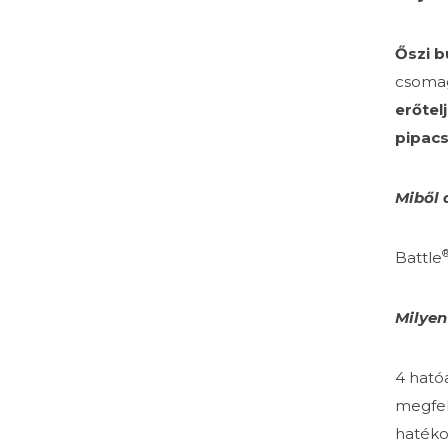
Őszi b
csomag
erőtel
pipac
Miből 
Battle
Milyen
4 hatóa
megfele
hatékon