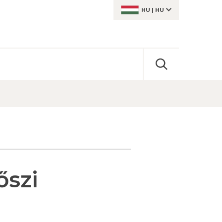
HU
|
HU
őszi