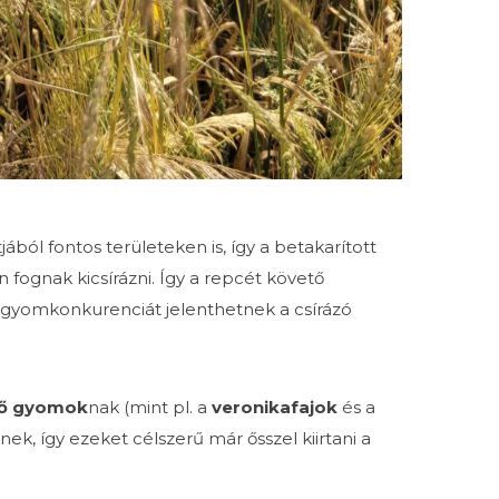
ól fontos területeken is, így a betakarított
fognak kicsírázni. Így a repcét követő
 gyomkonkurenciát jelenthetnek a csírázó
lő gyomok
nak (mint pl. a
veronikafajok
és a
k, így ezeket célszerű már ősszel kiirtani a