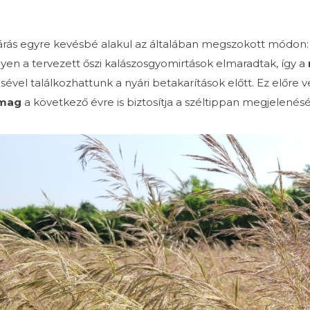
járás egyre kevésbé alakul az általában megszokott módon: a
lyen a tervezett őszi kalászosgyomirtások elmaradtak, így a
sével találkozhattunk a nyári betakarítások előtt. Ez előre ve
mag
a következő évre is biztosítja a széltippan megjelenésé