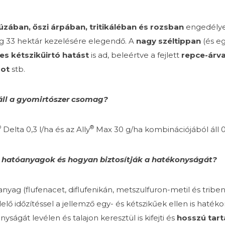
úzában, őszi árpában, tritikáléban és rozsban
engedélyez
 33 hektár kezelésére elegendő. A
nagy széltippan
(és eg
jes kétszikűirtó hatást
is ad, beleértve a fejlett
repce-árva
sot
stb.
áll a gyomirtószer csomag?
®
®
Delta 0,3 l/ha és az Ally
Max 30 g/ha kombinációjából áll 0
 hatóanyagok és hogyan biztosítják a hatékonyságát?
nyag (flufenacet, diflufenikán, metszulfuron-metil és tribe
lő időzítéssel a jellemző egy- és kétszikűek ellen is haték
yságát levélen és talajon keresztül is kifejti és
hosszú tar