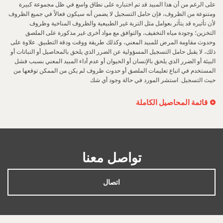
على الرغم من أن هذا المبيد قد تم اختباره على نطاق واسع في ظل مجموعة كبيرة
ومتنوعة من الظروف، فإن حامل التسجيل لا يضمن أنه سيكون فعالاً في جميع الظروف
لأن تأثيره قد يتأثر بعوامل مثل التربة غير الطبيعية والظروف المناخية وظروف
التخزين؛ وجودة مياه التخفيف، والتوافق مع مواد أخرى غير مذكورة على الملصق
وحدوث مقاومة المرض للمبيد المعني، وكذلك طريقة ووقت ودقة التطبيق. علاوة على
ذلك، لا يقبل حامل التسجيل المسؤولية عن الضرر الذي يلحق بالمحاصيل أو النباتات أو
البيئة أو الضرر الذي يلحق بالإنسان أو الحيوان أو عدم أداء المبيد المعني بسبب فشل
المستخدم في اتباع تعليمات الملصق أو حدوث ظروف لم يكن من الممكن توقعها من
حيث التسجيل. استشر المورد في حالة وجود أي شك
قائمة المحاصيل الكاملة
تواصل معنا
اتصال