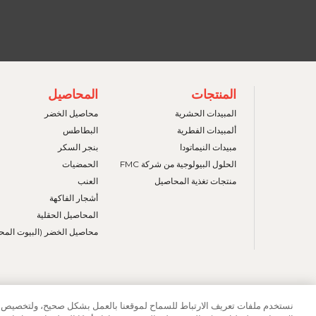
FOOTER
FOOTER
المنتجات
المحاصيل
MENU
MENU
2
1
المبيدات الحشرية
محاصيل الخضر
ألمبيدات الفطرية
البطاطس
مبيدات النيماتودا
بنجر السكر
الحلول البيولوجية من شركة FMC
الحمضيات
منتجات تغذية المحاصيل
العنب
أشجار الفاكهة
المحاصيل الحقلية
محاصيل الخضر (البيوت المح
جميع الحقوق محفوظة لشركة FMC
نستخدم ملفات تعريف الارتباط للسماح لموقعنا بالعمل بشكل صحيح، ولتخصيص ال
سياسة ملفات تعريف الارتباط