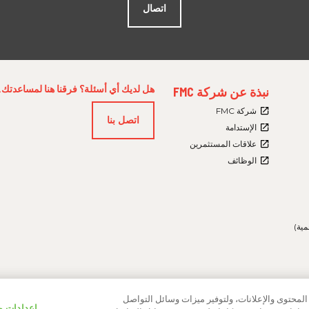
اتصال
FOOTER
هل لديك أي أسئلة؟ فرقنا هنا لمساعدتك.
نبذة عن شركة FMC
MENU
3
شركة FMC
اتصل بنا
الإستدامة
علاقات المستثمرين
الوظائف
مية)
محتوى والإعلانات، ولتوفير ميزات وسائل التواصل
إشعار الخصوصية
الشروط والأحكام
العلامات التجارية
إعدادات م