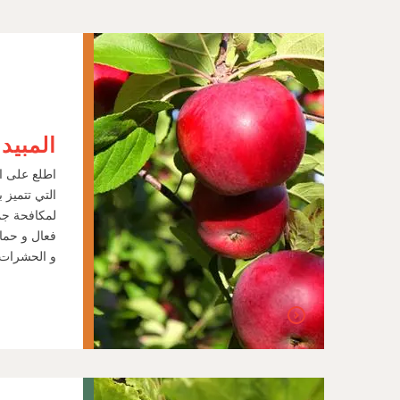
المبيد
التي تتميز ب
لمكافحة جم
فعال و حماي
و الحشرات ا