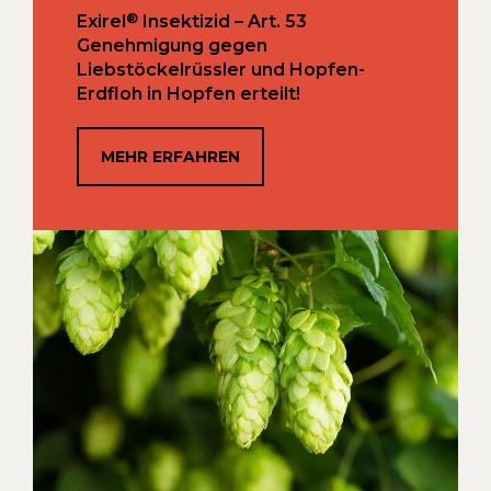
®
Exirel
Insektizid – Art. 53
Genehmigung gegen
Liebstöckelrüssler und Hopfen-
Erdfloh in Hopfen erteilt!
MEHR ERFAHREN