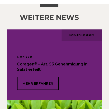
WEITERE NEWS
NOTFALLZULASSUNGEN
1. JUNI 2026
®
Coragen
– Art. 53 Genehmigung in
Salat erteilt!
MEHR ERFAHREN