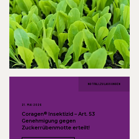
NOTFALLZULASSUNGEN
21. MAI 2026
®
Coragen
Insektizid – Art. 53
Genehmigung gegen
Zuckerrübenmotte erteilt!