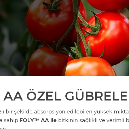
 AA
ÖZEL GÜBRELE
ızlı bir şekilde absorpsiyon edilebilen yüksek mik
na sahip
FOLY™ AA ile
bitkinin sağlıklı ve verimli b