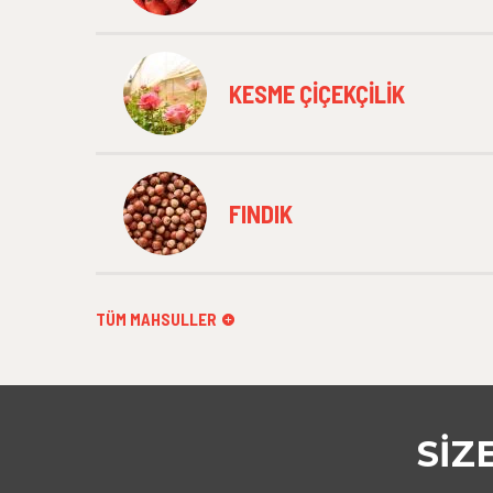
KESME ÇIÇEKÇILIK
FINDIK
TÜM MAHSULLER
SIZ