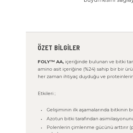
büyümesini sağlay
ÖZET BILGILER
FOLY™ AA,
içeriğinde bulunan ve bitki t
amino asit içeriğine (%24) sahip bir bir ür
her zaman ihtiyaç duyduğu ve proteinlerin 
Etkileri ;
Gelişiminin ilk aşamalarında bitkinin b
Azotun bitki tarafından asimilasyonunu
Polenlerin çimlenme gücünü arttırır (