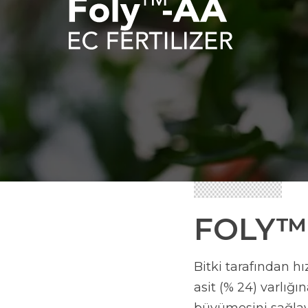
FOLY™
Bitki tarafından h
asit (% 24) varlığı