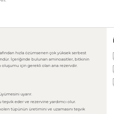
ın.
arafından hızla özümsenen çok yüksek serbest
ündür. İçeriğinde bulunan aminoasitler, bitkinin
oluşumu için gerekli olan ana rezervdir.
üyümesini uyarır.
 teşvik eder ve rezervine yardımcı olur.
polen tüpünün üretimini ve uzamasını teşvik