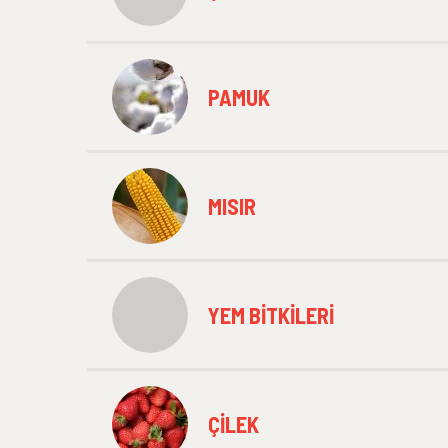
PAMUK
MISIR
YEM BITKILERI
ÇILEK