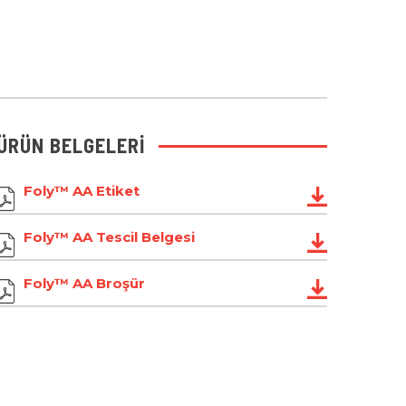
ÜRÜN BELGELERI
Foly™ AA Etiket
Foly™ AA Tescil Belgesi
Foly™ AA Broşür