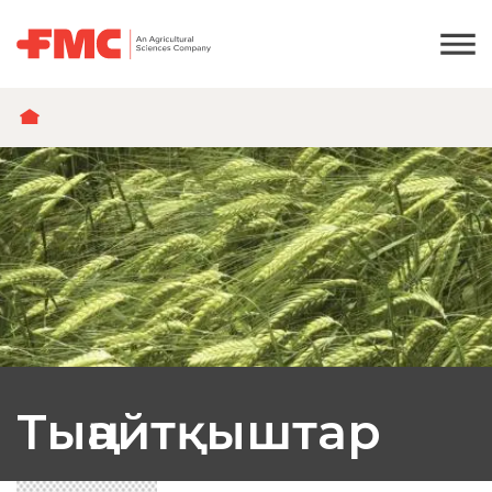
BREADCRUMB
Тыңайтқыштар