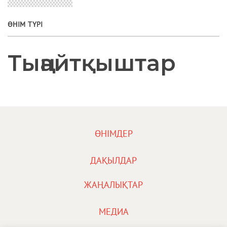
ӨНІМ ТҮРІ
Тыңайтқыштар
FOOTER
ӨНІМДЕР
MENU
1
FOOTER
ДАҚЫЛДАР
MENU
2
ЖАҢАЛЫҚТАР
FOOTER
МЕДИА
MENU
3