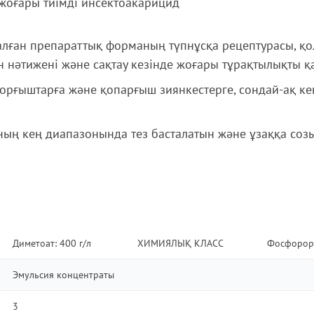
 жоғары тиімді инсектоакарицид
алған препараттық форманың түпнұсқа рецептурасы, қо
н нәтижені және сақтау кезінде жоғары тұрақтылықты қ
сорғыштарға және қопарғыш зиянкестерге, сондай-ақ к
ның кең диапазонында тез басталатын және ұзаққа соз
Диметоат: 400 г/л
ХИМИЯЛЫҚ КЛАСС
Фосфорор
Эмульсия концентраты
3