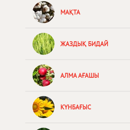
МАҚТА
ЖАЗДЫҚ БИДАЙ
АЛМА АҒАШЫ
КҮНБАҒЫС