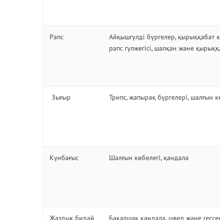
Рапс
Айқышгүлдi бүргелер, қырыққабат күй
рапс гүлжегісі, шалқан және қырыққа
Зығыр
Трипс, жапырақ бүргелері, шалғын к
Күнбағыс
Шалғын көбелегі, қандала
Жаздық бидай
Бақалшақ қандала, швед және гесс