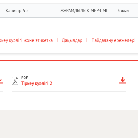
Канистр 5 л
ЖАРАМДЫЛЫҚ МЕРЗІМІ
3 жыл
ркеу куәлігі және этикетка
Дақылдар
Пайдалану ережелері
PDF
Тіркеу куәлігі 2