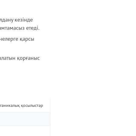
лдану кезінде
амтамасыз етеді.
енелерге қарсы
ылатын қорғаныс
ганикалық қосылыстар