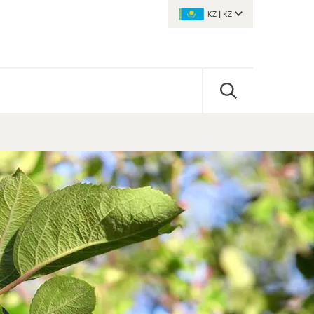
KZ
|
KZ