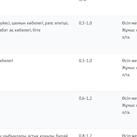
есі, шалғын көбелегі, рапс егегіші,
0,5-1,0
Өсіп-же
бат ақ көбелегi, біте
Жұмыс 
л/га.
өбелегі
0,5-1,0
Өсіп-же
Жұмыс 
л/га.
0,6-1,2
Өсіп-же
Жұмыс 
л/га.
ен шыбындары, астық қоңызы, бидай
0,8-1,2
Өсіп-же