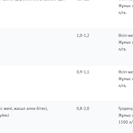
Жұмыс 
л/га.
1,0-1,2
Өсіп-же
Жұмыс 
л/га.
0,9-1,1
Өсіп-же
Жұмыс 
л/га.
с жемі
, жасыл алма бітесі,
0,8-2,0
Гүлдену
күйесі
Жұмыс 
1500 л/