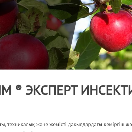
ИМ
ЭКСПЕРТ ИНСЕКТ
®
ты, техникалық және жемісті дақылдардағы кеміргіш ж