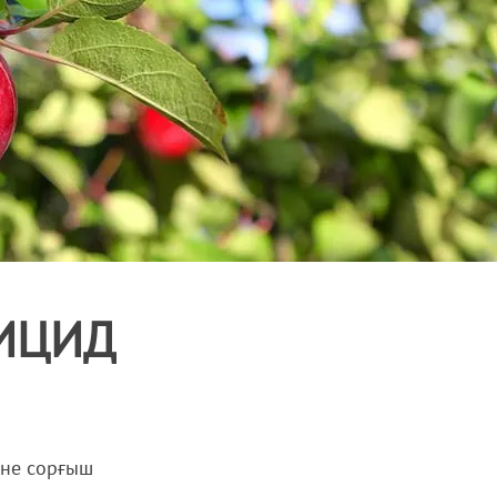
ИЦИД
әне сорғыш