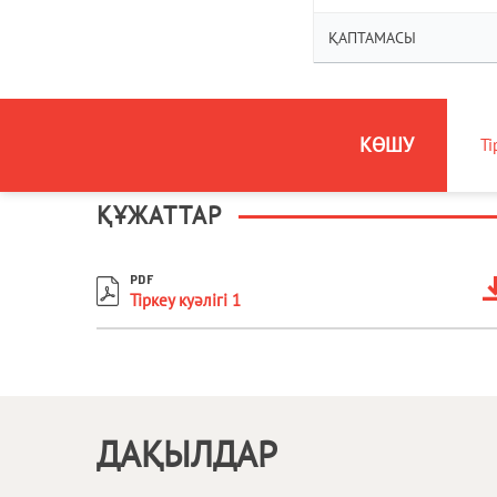
ҚАПТАМАСЫ
КӨШУ
Ті
ҚҰЖАТТАР
PDF
Тіркеу куәлігі 1
ДАҚЫЛДАР