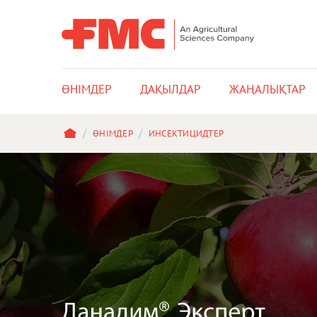
MAIN
ӨНІМДЕР
ДАҚЫЛДАР
ЖАҢАЛЫҚТАР
NAVIGATION
BREADCRUMB
ӨНІМДЕР
ИНСЕКТИЦИДТЕР