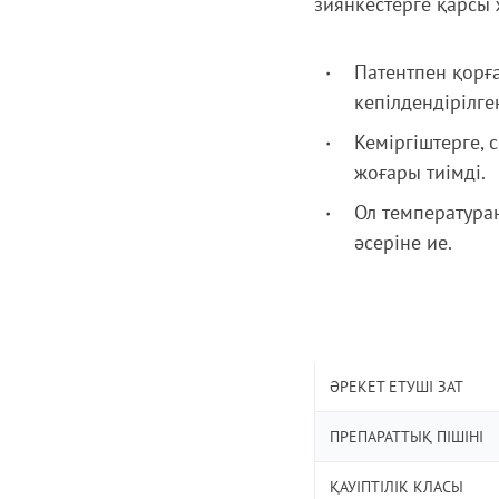
зиянкестерге қарсы
Патентпен қорғ
кепілдендірілге
Кеміргіштерге, 
жоғары тиімді.
Ол температура
әсеріне ие.
ӘРЕКЕТ ЕТУШІ ЗАТ
ПРЕПАРАТТЫҚ ПІШІНІ
ҚАУІПТІЛІК КЛАСЫ