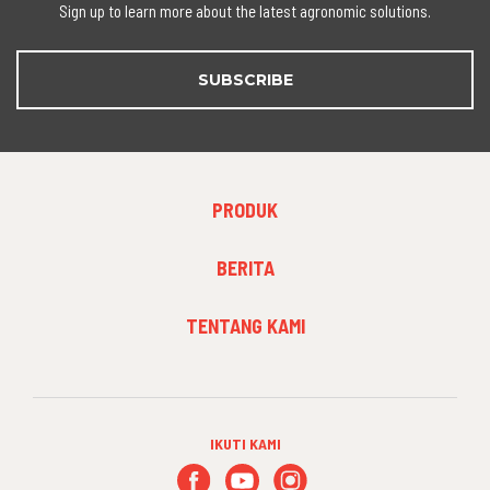
Sign up to learn more about the latest agronomic solutions.
SUBSCRIBE
FOOTER
PRODUK
MENU
1
FOOTER
BERITA
MENU
2
FOOTER
TENTANG KAMI
MENU
3
IKUTI KAMI