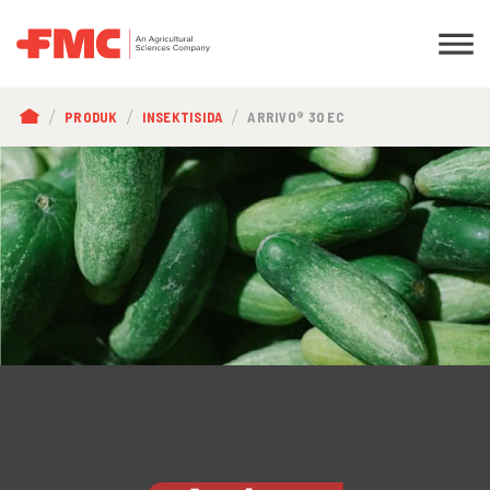
BREADCRUMB
PRODUK
INSEKTISIDA
ARRIVO® 30 EC