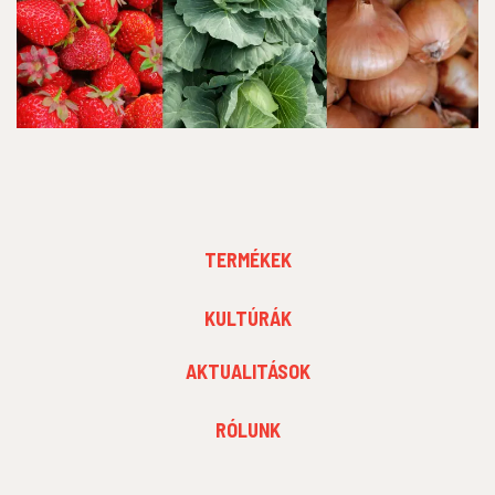
FOOTER
TERMÉKEK
MENU
1
FOOTER
KULTÚRÁK
MENU
2
AKTUALITÁSOK
FOOTER
RÓLUNK
MENU
3