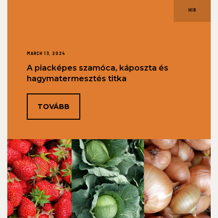
HÍR
MARCH 13, 2024
A piacképes szamóca, káposzta és
hagymatermesztés titka
TOVÁBB