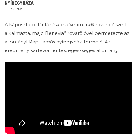
NYÍREGYHÁZA
JULY 9, 2021
A káposzta palántázáskor a Verimark® rovarölő szert
®
alkalmazta, majd Benevia
rovarölővel permetezte az
állományt Pap Tamás nyíregyházi termelő. Az
eredmény kártevőmentes, egészséges állomány.