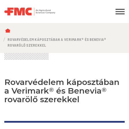
MORZSA
ROVARVÉDELEM KÁPOSZTÁBAN A VERIMARK® ÉS BENEVIA®
ROVARÖLŐ SZEREKKEL
Rovarvédelem káposztában
a Verimark
és Benevia
®
®
rovarölő szerekkel