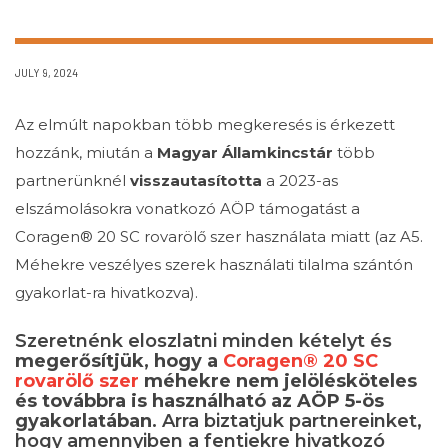
JULY 9, 2024
Az elmúlt napokban több megkeresés is érkezett
hozzánk, miután a
Magyar Államkincstár
több
partnerünknél
visszautasította
a 2023-as
elszámolásokra vonatkozó AÖP támogatást a
Coragen® 20 SC rovarölő szer használata miatt (az A5.
Méhekre veszélyes szerek használati tilalma szántón
gyakorlat-ra hivatkozva).
Szeretnénk eloszlatni minden kételyt és
megerősítjük, hogy a
Coragen® 20 SC
rovarölő szer
méhekre nem jelölésköteles
és továbbra is használható az AÖP 5-ös
gyakorlatában
. Arra biztatjuk partnereinket,
hogy amennyiben a fentiekre hivatkozó