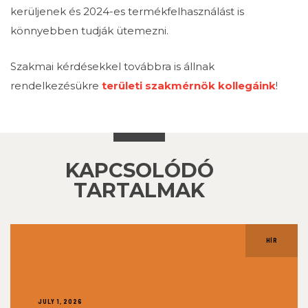
kerüljenek és 2024-es termékfelhasználást is
könnyebben tudják ütemezni.
Szakmai kérdésekkel továbbra is állnak
rendelkezésükre
területi szakmérnök kollegáink
!
KAPCSOLÓDÓ
TARTALMAK
HÍR
JULY 1, 2026