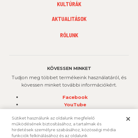
FOOTER
KULTÚRÁK
MENU
2
AKTUALITÁSOK
FOOTER
RÓLUNK
MENU
3
KÖVESSEN MINKET
Tudjon meg többet termékeink használatáról, és
kövessen minket további információkért.
Facebook
YouTube
Instagram
Sütiket használunk az oldalunk megfelelő
működésének biztosításához, a tartalmak és
hirdetések személyre szabásához, közösségi média
funkciók felkínálásához és az oldalunk