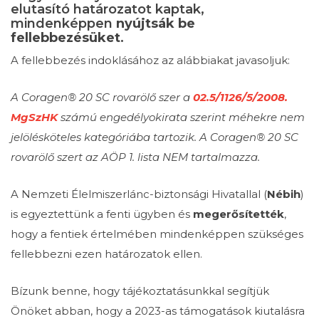
elutasító határozatot kaptak,
mindenképpen
nyújtsák be
fellebbezésüket
.
A fellebbezés indoklásához az alábbiakat javasoljuk:
A Coragen® 20 SC rovarölő szer a
02.5/1126/5/2008.
MgSzHK
számú engedélyokirata szerint méhekre nem
jelölésköteles kategóriába tartozik. A Coragen® 20 SC
rovarölő szert az AÖP 1. lista NEM tartalmazza.
A Nemzeti Élelmiszerlánc-biztonsági Hivatallal (
Nébih
)
is egyeztettünk a fenti ügyben és
megerősítették
,
hogy a fentiek értelmében mindenképpen szükséges
fellebbezni ezen határozatok ellen.
Bízunk benne, hogy tájékoztatásunkkal segítjük
Önöket abban, hogy a 2023-as támogatások kiutalásra