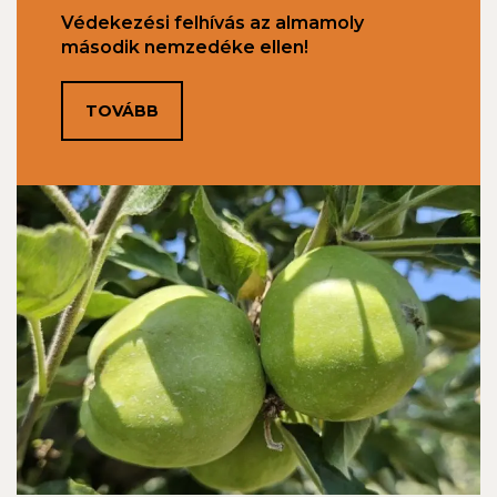
Védekezési felhívás az almamoly
második nemzedéke ellen!
TOVÁBB