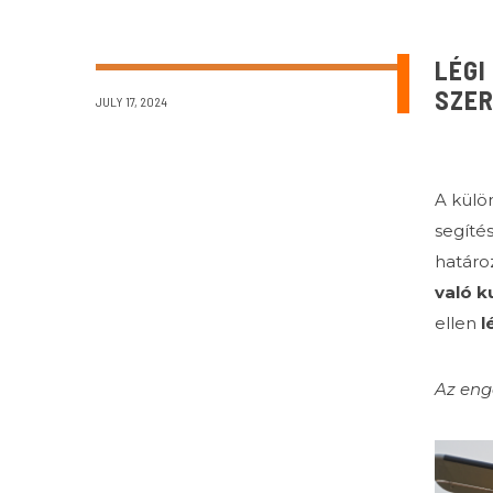
LÉGI
SZER
JULY 17, 2024
A külö
segíté
határo
való k
ellen
l
Az enge