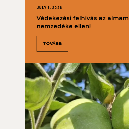
JULY 1, 2026
Védekezési felhívás az almam
nemzedéke ellen!
TOVÁBB