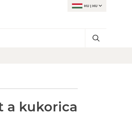
HU
|
HU
t a kukorica