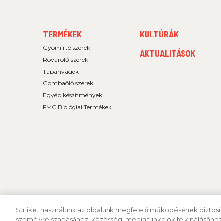
FOOTER
FOOTER
TERMÉKEK
KULTÚRÁK
MENU
MENU
1
2
Gyomirtó szerek
AKTUALITÁSOK
Rovarölő szerek
Tápanyagok
Gombaölő szerek
Egyéb készítmények
FMC Biológiai Termékek
Sütiket használunk az oldalunk megfelelő működésének biztosít
személyre szabásához, közösségi média funkciók felkínálásához
MInden jog fenntartva 2026 FMC