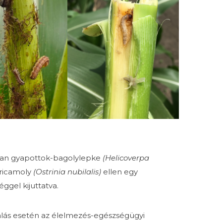
ában gyapottok-bagolylepke
(Helicoverpa
oricamoly
(Ostrinia nubilalis)
ellen egy
gel kijuttatva.
ználás esetén az élelmezés-egészségügyi