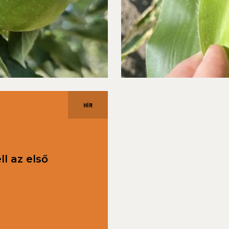
HÍR
l az első