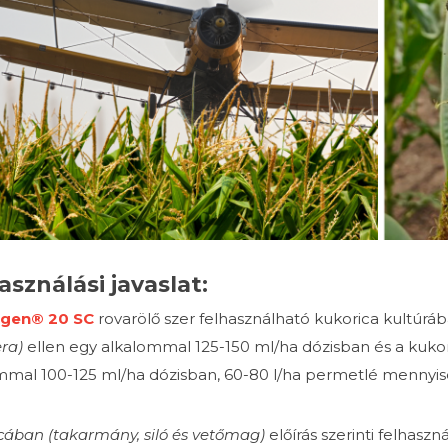
asználási javaslat:
gen® 20 SC
rovarölő szer felhasználható kukorica kultúr
ra)
ellen egy alkalommal 125-150 ml/ha dózisban és a kuk
mmal 100-125 ml/ha dózisban, 60-80 l/ha permetlé mennyiség
cában (takarmány, siló és vetőmag)
előírás szerinti felhas