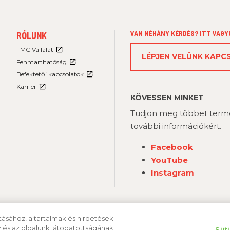
FOOTER
VAN NÉHÁNY KÉRDÉS? ITT VAGY
RÓLUNK
MENU
3
FMC Vállalat
LÉPJEN VELÜNK KAP
Fenntarthatóság
Befektetői kapcsolatok
Karrier
KÖVESSEN MINKET
Tudjon meg többet termé
további információkért.
Facebook
YouTube
Instagram
ásához, a tartalmak és hirdetések
 és az oldalunk látogatottságának
Süti