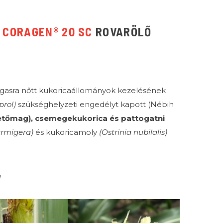
A
CORAGEN® 20 SC
ROVARÖLŐ
gasra nőtt kukoricaállományok kezelésének
iprol)
szükséghelyzeti engedélyt kapott (Nébih
vetőmag), csemegekukorica és pattogatni
armigera)
és kukoricamoly
(Ostrinia nubilalis)
g