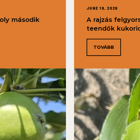
JUNE 19, 2026
oly második
A rajzás felgyor
teendők kukori
TOVÁBB