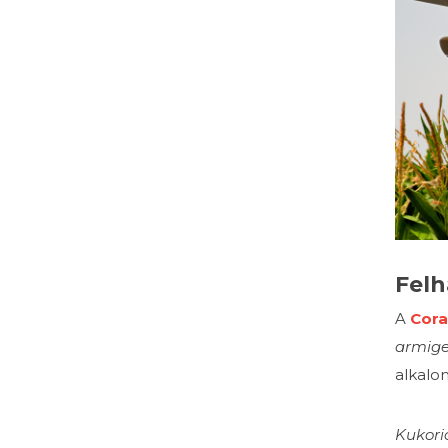
Felh
A
Cora
armige
alkalo
Kukori