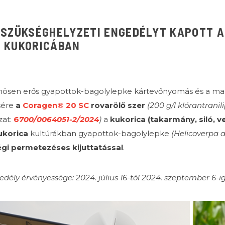
 SZÜKSÉGHELYZETI ENGEDÉLYT KAPOTT 
 KUKORICÁBAN
nösen erős gyapottok-bagolylepke kártevőnyomás és a ma
sére
a
Coragen® 20 SC
rovarölő szer
(200 g/l klórantranil
zat:
6
700/0064051-2/2024
)
a
kukorica (takarmány, siló, 
ukorica
kultúrákban gyapottok-bagolylepke
(Helicoverpa 
égi permetezéses kijuttatással
.
dély érvényessége: 2024. július 16-tól 2024. szeptember 6-i