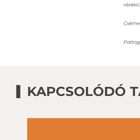
várakoz
Cseme
Pattog
KAPCSOLÓDÓ 