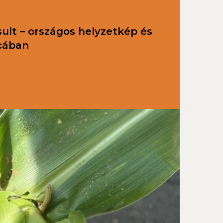
sult – országos helyzetkép és
cában