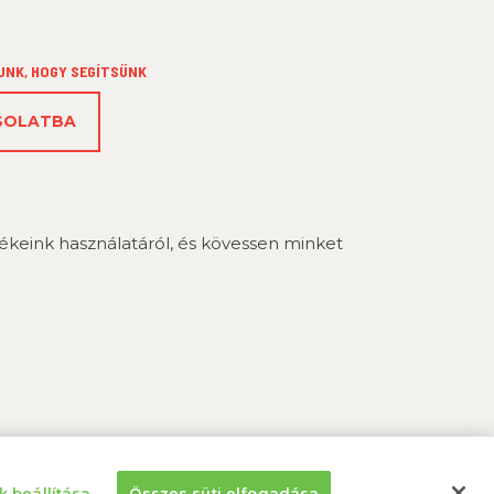
UNK, HOGY SEGÍTSÜNK
CSOLATBA
keink használatáról, és kövessen minket
k beállítása
Összes süti elfogadása