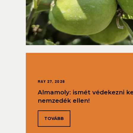
MAY 27, 2026
Almamoly: ismét védekezni kel
nemzedék ellen!
TOVÁBB