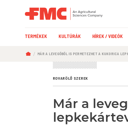
FŐ
TERMÉKEK
KULTÚRÁK
HÍREK / VIDEÓK
NAVIGÁCIÓ
MORZSA
MÁR A LEVEGŐBŐL IS PERMETEZHET A KUKORICA LEP
ROVARÖLŐ SZEREK
Már a leveg
lepkekártev