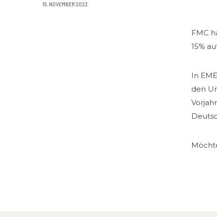
15. NOVEMBER 2022
FMC ha
15% au
In EME
den Um
Vorjah
Deutsc
Möchte