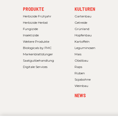
FOOTER
FOOTER
PRODUKTE
KULTUREN
MENU
MENU
1
2
Herbizide Frühjahr
Gartenbau
Herbizide Herbst
Getreide
Fungizide
Grünland
Insektizide
Hopfenbau
Weitere Produkte
Kartoffeln
Biologicals by FMC
Leguminosen
Markenblattdünger
Mais
Saatgutbehandlung
Obstbau
Digitale Services
Raps
Rüben
Sojabohne
Weinbau
NEWS