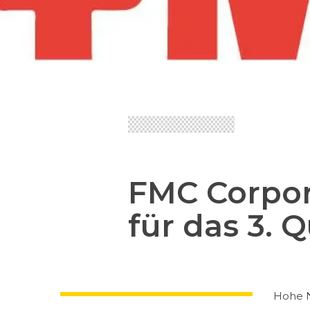
FMC Corpora
für das 3. 
Hohe N